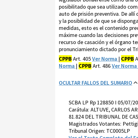
posibilitado que sea utilizado com
auto de prisión preventiva. De allí
y la posibilidad de que se dispong
medidas, esto es el contenido prece
máxime cuando las decisiones prev
recurso de casación y el órgano te
pronunciamiento dictado por el Tri
CPPB
Art. 405
Ver Norma
|
CPPB
A
Norma
|
CPPB
Art. 486
Ver Norma
OCULTAR FALLOS DEL SUMARIO
SCBA LP Rp 128850 I 05/07/2
Carátula: ALTUVE, CARLOS 
81.824 DEL TRIBUNAL DE CA
Magistrados Votantes: Pettig
Tribunal Origen: TC0005LP
Ver el Texto Completo del Fa