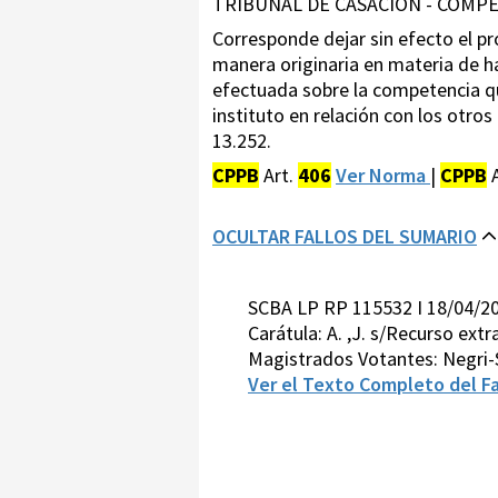
TRIBUNAL DE CASACION - COMPE
Corresponde dejar sin efecto el p
manera originaria en materia de h
efectuada sobre la competencia que
instituto en relación con los otros
13.252.
CPPB
Art.
406
Ver Norma
|
CPPB
A
OCULTAR FALLOS DEL SUMARIO
SCBA LP RP 115532 I 18/04/2
Carátula: A. ,J. s/Recurso extr
Magistrados Votantes: Negri-
Ver el Texto Completo del Fa