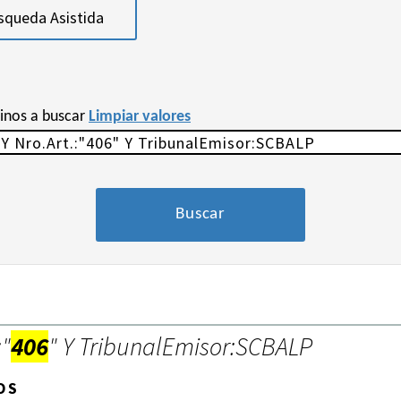
squeda Asistida
minos a buscar
Limpiar valores
:"
406
" Y TribunalEmisor:SCBALP
OS