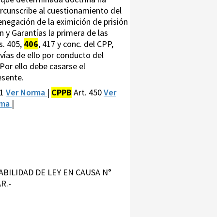
ircunscribe al cuestionamiento del
denegación de la eximición de prisión
 y Garantías la primera de las
s. 405,
406
, 417 y conc. del CPP,
vías de ello por conducto del
Por ello debe casarse el
esente.
31
Ver Norma
|
CPPB
Art. 450
Ver
rma
|
ABILIDAD DE LEY EN CAUSA N°
R.-