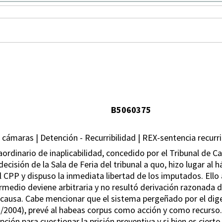
B5060375
de cámaras | Detención - Recurribilidad | REX-sentencia recurr
ordinario de inaplicabilidad, concedido por el Tribunal de Ca
decisión de la Sala de Feria del tribunal a quo, hizo lugar a
 CPP y dispuso la inmediata libertad de los imputados. Ello a
rmedio deviene arbitraria y no resultó derivación razonada 
causa. Cabe mencionar que el sistema pergeñado por el dige
XII/2004), prevé al habeas corpus como acción y como recurso
ión para cuestionar la prisión preventiva y si bien es cier