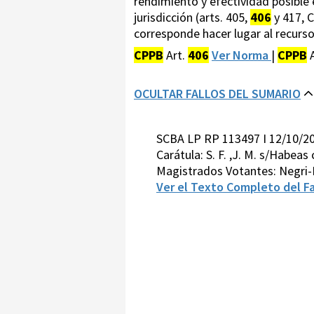
rendimiento y efectividad posible
jurisdicción (arts. 405,
406
y 417, C
corresponde hacer lugar al recurso
CPPB
Art.
406
Ver Norma
|
CPPB
A
OCULTAR FALLOS DEL SUMARIO
SCBA LP RP 113497 I 12/10/2
Carátula: S. F. ,J. M. s/Habeas
Magistrados Votantes: Negri
Ver el Texto Completo del Fa