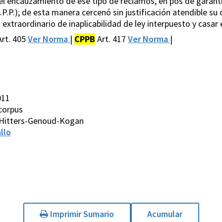
 el encauzamiento de ese tipo de reclamos, en pos de garan
.P.P.); de esta manera cercenó sin justificación atendible s
 extraordinario de inaplicabilidad de ley interpuesto y cas
rt. 405
Ver Norma
|
CPPB
Art. 417
Ver Norma
|
011
 corpus
-Hitters-Genoud-Kogan
llo
Imprimir Sumario
Acumular