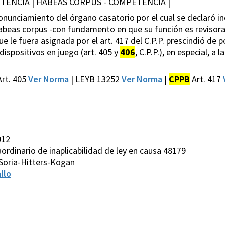
TENCIA | HABEAS CORPUS - COMPETENCIA |
ronunciamiento del órgano casatorio por el cual se declaró 
abeas corpus -con fundamento en que su función es revisora-
 le fuera asignada por el art. 417 del C.P.P. prescindió de 
 dispositivos en juego (art. 405 y
406
, C.P.P.), en especial, a 
rt. 405
Ver Norma
| LEYB 13252
Ver Norma
|
CPPB
Art. 417
012
aordinario de inaplicabilidad de ley en causa 48179
Soria-Hitters-Kogan
llo