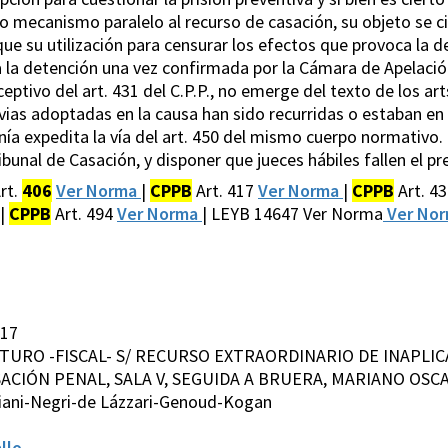
o mecanismo paralelo al recurso de casación, su objeto se c
 que su utilización para censurar los efectos que provoca la 
a la detención una vez confirmada por la Cámara de Apelación
ptivo del art. 431 del C.P.P., no emerge del texto de los art
ias adoptadas en la causa han sido recurridas o estaban en 
nía expedita la vía del art. 450 del mismo cuerpo normativo. 
bunal de Casación, y disponer que jueces hábiles fallen el pr
rt.
406
Ver Norma
|
CPPB
Art. 417
Ver Norma
|
CPPB
Art. 4
|
CPPB
Art. 494
Ver Norma
| LEYB 14647 Ver Norma
Ver No
017
ARTURO -FISCAL- S/ RECURSO EXTRAORDINARIO DE INAPLIC
SACIÓN PENAL, SALA V, SEGUIDA A BRUERA, MARIANO OSCA
iani-Negri-de Lázzari-Genoud-Kogan
llo