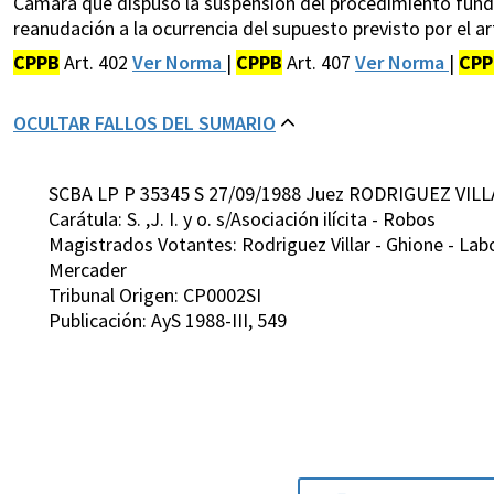
Cámara que dispuso la suspensión del procedimiento fundada
reanudación a la ocurrencia del supuesto previsto por el ar
CPPB
Art. 402
Ver Norma
|
CPPB
Art. 407
Ver Norma
|
CPP
OCULTAR FALLOS DEL SUMARIO
SCBA LP P 35345 S 27/09/1988 Juez RODRIGUEZ VILL
Carátula: S. ,J. I. y o. s/Asociación ilícita - Robos
Magistrados Votantes: Rodriguez Villar - Ghione - Labo
Mercader
Tribunal Origen: CP0002SI
Publicación: AyS 1988-III, 549