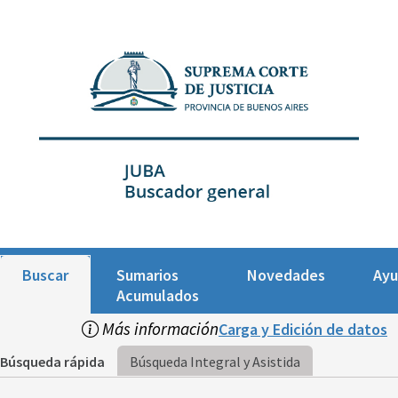
Buscar
Sumarios
Novedades
Ay
Acumulados
Más información
Carga y Edición de datos
Búsqueda rápida
Búsqueda Integral y Asistida