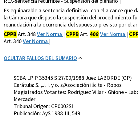
REX-sentencia recurrible - Suspensión del plenario |
Es equiparable a sentencia definitiva -con el alcance que da
la Cámara que dispuso la suspensión del procedimiento fund
reanudación a la ocurrencia del supuesto previsto por el ar
CPPB
Art. 348
Ver Norma
|
CPPB
Art.
408
Ver Norma
|
CP
Art. 340
Ver Norma
|
OCULTAR FALLOS DEL SUMARIO
SCBA LP P 35345 S 27/09/1988 Juez LABORDE (OP)
Carátula: S. ,J. I. y o. s/Asociación ilícita - Robos
Magistrados Votantes: Rodriguez Villar - Ghione - Labo
Mercader
Tribunal Origen: CP0002SI
Publicación: AyS 1988-III, 549