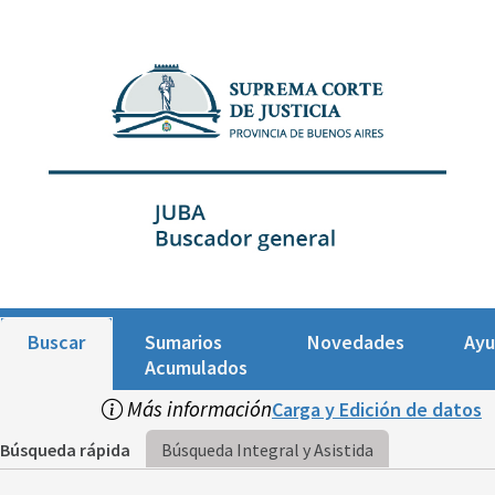
Buscar
Sumarios
Novedades
Ay
Acumulados
Más información
Carga y Edición de datos
Búsqueda rápida
Búsqueda Integral y Asistida