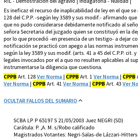
RIL - Demostración del agravio | Indagatoria - Nulidad |
Es ineficaz el recurso de inaplicabilidad de ley en el que se
128 del C.P.P. -según ley 3589 y sus modif.- afirmando que 
que no pudo considerarse debidamente notificado al señor
señora Secretaria del juzgado quien se constituyó en la d
por lo que procedió -en presencia de un testigo- a dejar co
notificación se practicó con apego a las normas instrumental
según la ley 3589 y sus modif. (arts. 41 a 45 del C.P.P. cit
legales invocados por el a quo no resulten aplicables al s
instrumentarse la diligencia que cuestiona.
CPPB
Art. 128
Ver Norma
|
CPPB
Art. 1
Ver Norma
|
CPPB
Ver Norma
|
CPPB
Art. 41
Ver Norma
|
CPPB
Art. 43
Ver N
OCULTAR FALLOS DEL SUMARIO
SCBA LP P 65197 S 21/05/2003 Juez NEGRI (SD)
Carátula: P. ,A. M. s/Robo calificado
Magistrados Votantes: Negri-Salas-de Lázzari-Hitter