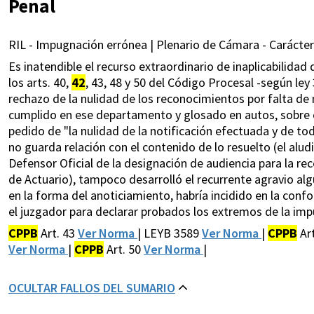
Penal
RIL - Impugnación errónea | Plenario de Cámara - Carácter 
Es inatendible el recurso extraordinario de inaplicabilidad 
los arts. 40,
42
, 43, 48 y 50 del Código Procesal -según le
rechazo de la nulidad de los reconocimientos por falta de 
cumplido en ese departamento y glosado en autos, sobre e
pedido de "la nulidad de la notificación efectuada y de to
no guarda relación con el contenido de lo resuelto (el aludi
Defensor Oficial de la designación de audiencia para la r
de Actuario), tampoco desarrolló el recurrente agravio al
en la forma del anoticiamiento, habría incidido en la con
el juzgador para declarar probados los extremos de la impu
CPPB
Art. 43
Ver Norma
| LEYB 3589
Ver Norma
|
CPPB
Ar
Ver Norma
|
CPPB
Art. 50
Ver Norma
|
OCULTAR FALLOS DEL SUMARIO