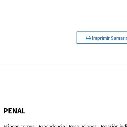
Imprimir Sumari
PENAL
Hábeas corpus - Procedencia | Resoluciones - Revisión judic