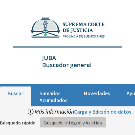
Buscar
Sumarios
Novedades
Ay
Acumulados
Más información
Carga y Edición de datos
Búsqueda rápida
Búsqueda Integral y Asistida