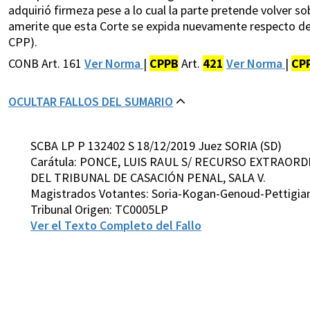
adquirió firmeza pese a lo cual la parte pretende volver so
amerite que esta Corte se expida nuevamente respecto del
CPP).
CONB Art. 161
Ver Norma
|
CPPB
Art.
421
Ver Norma
|
CP
OCULTAR FALLOS DEL SUMARIO
SCBA LP P 132402 S 18/12/2019 Juez SORIA (SD)
Carátula: PONCE, LUIS RAUL S/ RECURSO EXTRAORDI
DEL TRIBUNAL DE CASACIÓN PENAL, SALA V.
Magistrados Votantes: Soria-Kogan-Genoud-Pettigian
Tribunal Origen: TC0005LP
Ver el Texto Completo del Fallo