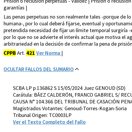
Prisión o reclusión perpetuas - Validez | Prisión o reclus
garantías |
Las penas perpetuas no son realmente tales -porque de lo c
humana-, por lo cual deberá fijarse, eventual y oportuna
pretendida necesidad de fijar un límite temporal surgiría
por lo que no se advierte el interés actual que motiva el a
arbitrariedad en la decisión de confirmar la pena de prisió
CPPB
Art.
421
Ver Norma
|
OCULTAR FALLOS DEL SUMARIO
SCBA LP p 136862 S 15/05/2024 Juez GENOUD (SD)
Carátula: BÁEZ CALDERÓN, FRANCO GABRIEL S/ RE
CAUSA N° 104.366 DEL TRIBUNAL DE CASACIÓN PENAL,
Magistrados Votantes: Genoud-Torres-Kogan-Soria
Tribunal Origen: TC0003LP
Ver el Texto Completo del Fallo