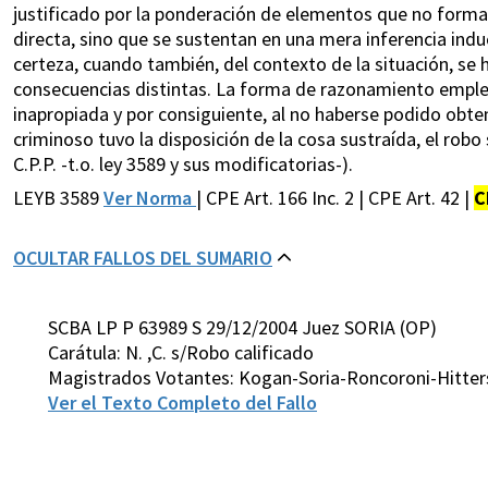
justificado por la ponderación de elementos que no forman
directa, sino que se sustentan en una mera inferencia indu
certeza, cuando también, del contexto de la situación, se h
consecuencias distintas. La forma de razonamiento emplea
inapropiada y por consiguiente, al no haberse podido obten
criminoso tuvo la disposición de la cosa sustraída, el rob
C.P.P. -t.o. ley 3589 y sus modificatorias-).
LEYB 3589
Ver Norma
| CPE Art. 166 Inc. 2 | CPE Art. 42 |
C
OCULTAR FALLOS DEL SUMARIO
SCBA LP P 63989 S 29/12/2004 Juez SORIA (OP)
Carátula: N. ,C. s/Robo calificado
Magistrados Votantes: Kogan-Soria-Roncoroni-Hitter
Ver el Texto Completo del Fallo