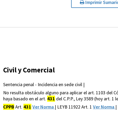
Imprimir Sumari
Civil y Comercial
Sentencia penal - Incidencia en sede civil |
No resulta obstáculo alguno para aplicar el art. 1103 del Có
haya basado en el art.
431
del C.P.P., Ley 3589 (hoy art. 1 l
CPPB
Art.
431
Ver Norma
| LEYB 11922 Art. 1
Ver Norma
|