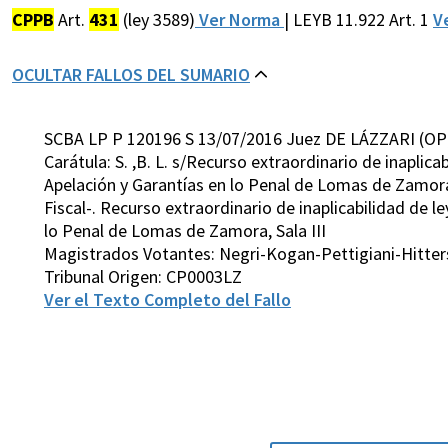
CPPB
Art.
431
(ley 3589)
Ver Norma
| LEYB 11.922 Art. 1
V
OCULTAR FALLOS DEL SUMARIO
SCBA LP P 120196 S 13/07/2016 Juez DE LÁZZARI (OP
Carátula: S. ,B. L. s/Recurso extraordinario de inapli
Apelación y Garantías en lo Penal de Lomas de Zamora, 
Fiscal-. Recurso extraordinario de inaplicabilidad de 
lo Penal de Lomas de Zamora, Sala III
Magistrados Votantes: Negri-Kogan-Pettigiani-Hitters
Tribunal Origen: CP0003LZ
Ver el Texto Completo del Fallo