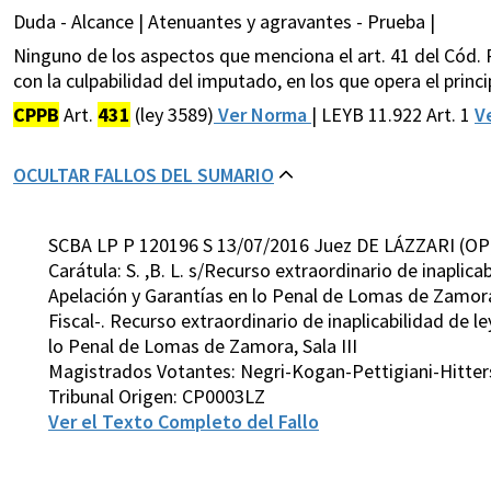
Duda - Alcance | Atenuantes y agravantes - Prueba |
Ninguno de los aspectos que menciona el art. 41 del Cód. P
con la culpabilidad del imputado, en los que opera el princi
CPPB
Art.
431
(ley 3589)
Ver Norma
| LEYB 11.922 Art. 1
V
OCULTAR FALLOS DEL SUMARIO
SCBA LP P 120196 S 13/07/2016 Juez DE LÁZZARI (OP
Carátula: S. ,B. L. s/Recurso extraordinario de inapli
Apelación y Garantías en lo Penal de Lomas de Zamora, 
Fiscal-. Recurso extraordinario de inaplicabilidad de 
lo Penal de Lomas de Zamora, Sala III
Magistrados Votantes: Negri-Kogan-Pettigiani-Hitters
Tribunal Origen: CP0003LZ
Ver el Texto Completo del Fallo