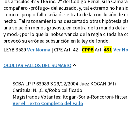
los artículos 42 y 166 inc. 2º del Código Penal, si la Cámar
compañero -prófugo- del acusado, y, tal extremo no ha sid
como el propio fallo señaló- se trata de la conclusión de
hecho. Tal razonamiento ha descartado otras hipótesis pla
una solución menos gravosa, en contra de la manda del ar
y mod.-; por lo que la inobservancia de la regla citada ha
provocó su errónea subsunción en la ley de fondo.
LEYB 3589
Ver Norma
| CPE Art. 42 |
CPPB
Art.
431
Ver N
OCULTAR FALLOS DEL SUMARIO
SCBA LP P 63989 S 29/12/2004 Juez KOGAN (MI)
Carátula: N. ,C. s/Robo calificado
Magistrados Votantes: Kogan-Soria-Roncoroni-Hitter
Ver el Texto Completo del Fallo