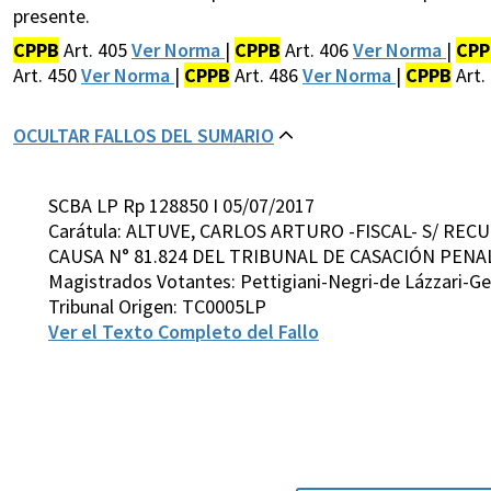
presente.
CPPB
Art. 405
Ver Norma
|
CPPB
Art. 406
Ver Norma
|
CPP
Art. 450
Ver Norma
|
CPPB
Art. 486
Ver Norma
|
CPPB
Art.
OCULTAR FALLOS DEL SUMARIO
SCBA LP Rp 128850 I 05/07/2017
Carátula: ALTUVE, CARLOS ARTURO -FISCAL- S/ RE
CAUSA N° 81.824 DEL TRIBUNAL DE CASACIÓN PENAL
Magistrados Votantes: Pettigiani-Negri-de Lázzari-
Tribunal Origen: TC0005LP
Ver el Texto Completo del Fallo