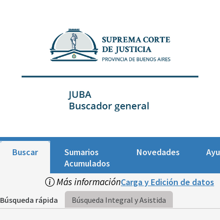
Buscar
Sumarios
Novedades
Ay
Acumulados
Más información
Carga y Edición de datos
Búsqueda rápida
Búsqueda Integral y Asistida