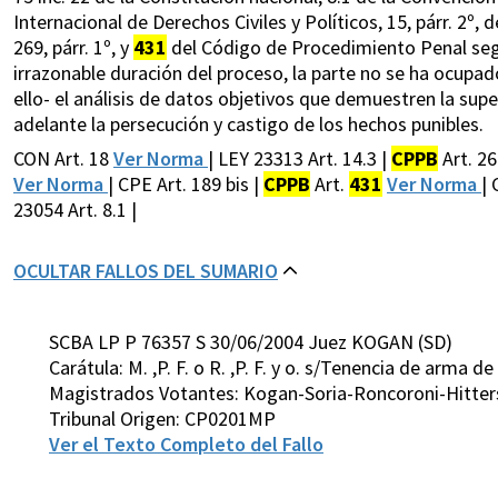
Internacional de Derechos Civiles y Políticos, 15, párr. 2º, 
269, párr. 1º, y
431
del Código de Procedimiento Penal según
irrazonable duración del proceso, la parte no se ha ocupad
ello- el análisis de datos objetivos que demuestren la supe
adelante la persecución y castigo de los hechos punibles.
CON Art. 18
Ver Norma
| LEY 23313 Art. 14.3 |
CPPB
Art. 2
Ver Norma
| CPE Art. 189 bis |
CPPB
Art.
431
Ver Norma
|
23054 Art. 8.1 |
OCULTAR FALLOS DEL SUMARIO
SCBA LP P 76357 S 30/06/2004 Juez KOGAN (SD)
Carátula: M. ,P. F. o R. ,P. F. y o. s/Tenencia de arm
Magistrados Votantes: Kogan-Soria-Roncoroni-Hitte
Tribunal Origen: CP0201MP
Ver el Texto Completo del Fallo