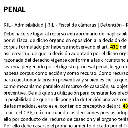
PENAL
RIL - Admisibilidad | RIL - Fiscal de cámaras | Detención - 
Debe hacerse lugar al recurso extraordinario de inaplicabil
por el Fiscal de dicho órgano en oposición a la decisión de l
corpus formulado por haberse inobservado el art.
431
del 
así, en virtud de que la decisión adoptada por el dicho órg
razonada del derecho vigente conforme a las circunstanc
sistema pergeñado por el digesto procesal penal, luego de l
habeas corpus como acción y como recurso. Como recurso 
para cuestionar la prisión preventiva y si bien es cierto q
como mecanismo paralelo al recurso de casación, su objeto
preventiva. De allí que su utilización para censurar los ef
la posibilidad de que se disponga la detención una vez co
de las medidas, esto es el contenido preceptivo del art.
4
conc. del CPP, máxime cuando las decisiones previas adopt
ello por conducto del recurso de casación y el órgano tení
Por ello debe casarse el pronunciamiento dictado por el Tri