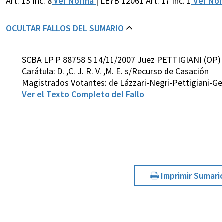
Art. 13 Inc. 8
Ver Norma
| LEYB 12061 Art. 17 Inc. 1
Ver No
OCULTAR FALLOS DEL SUMARIO
SCBA LP P 88758 S 14/11/2007 Juez PETTIGIANI (OP)
Carátula: D. ,C. J. R. V. ,M. E. s/Recurso de Casación
Magistrados Votantes: de Lázzari-Negri-Pettigiani-G
Ver el Texto Completo del Fallo
Imprimir Sumari