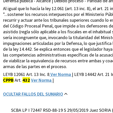
Defensa pública - Alcance | Debido proceso - Paridad de a
Al igual que lo hacía la ley 12.061 (art. 13 inc. 8), el art. 21
"...sostener los recursos interpuestos por el Ministerio Pú
recurrir y actuar ante los tribunales superiores cuando lo es
del Código Procesal Penal, que impide a los defensores de
asistido (regla sólo aplicable a los fiscales en el inhabitu
sería incongruente que, invocando la titularidad del Minist
impugnaciones articuladas por la Defensa, lo que justifica l
de la ley 14.442. Se explica entonces que el legislador hay
las competencias administrativas específicas de la acusació
de viabilizar la equivalencia de recursos entre ambas y co
armas de las partes en el proceso.
LEYB 12061 Art. 13 Inc. 8
Ver Norma
| LEYB 14442 Art. 21 I
CPPB
Art.
432
Ver Norma
|
OCULTAR FALLOS DEL SUMARIO
SCBA LP I 72447 RSD-88-19 S 29/05/2019 Juez SORIA 