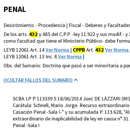
PENAL
Desistimiento - Procedencia | Fiscal - Deberes y Facultades
De los arts.
432
y 485 del C.P.P. -ley 11.922 y sus modif.- y 
como facultad que tiene el Ministerio Público- debe form
LEYB 12061 Art. 14
Ver Norma
|
CPPB
Art.
432
Ver Norma
LEYB 12061 Art. 13 Inc. 8
Ver Norma
|
Obs. del Sumario: Doctrina que pasó a ser minoritaria a par
OCULTAR FALLOS DEL SUMARIO
SCBA LP P 113339 S 18/06/2014 Juez DE LÁZZARI (MI
Carátula: Schnell, Mario Jorge. Recurso extraordinario 
Casación Penal -Sala I-" y su acumulada P. 113.628, "Al
extraordinario de inaplicabilidad de ley en causa n° 3
Penal -Sala I