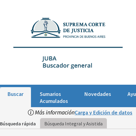
Buscar
Sumarios
Novedades
Ay
Acumulados
Más información
Carga y Edición de datos
Búsqueda rápida
Búsqueda Integral y Asistida