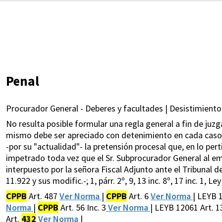
Penal
Procurador General - Deberes y facultades | Desistimiento
No resulta posible formular una regla general a fin de juzg
mismo debe ser apreciado con detenimiento en cada caso q
-por su "actualidad"- la pretensión procesal que, en lo pert
impetrado toda vez que el Sr. Subprocurador General al em
interpuesto por la señora Fiscal Adjunto ante el Tribunal de
11.922 y sus modific.-; 1, párr. 2º, 9, 13 inc. 8º, 17 inc. 1, Le
CPPB
Art. 487
Ver Norma
|
CPPB
Art. 6
Ver Norma
| LEYB 
Norma
|
CPPB
Art. 56 Inc. 3
Ver Norma
| LEYB 12061 Art. 13
Art.
432
Ver Norma
|