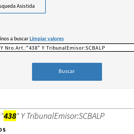
squeda Asistida
minos a buscar
Limpiar valores
:"
438
" Y TribunalEmisor:SCBALP
OS