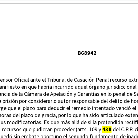
B68942
nsor Oficial ante el Tribunal de Casación Penal recurso extra
anifiesto en que habría incurrido aquel órgano jurisdiccional
ncia de la Cámara de Apelación y Garantías en lo penal de Sa
prisión por considerarlo autor responsable del delito de homi
ge que el plazo para deducir el remedio intentado venció el 2
horas del plazo de gracia, por lo que ha sido articulado exte
y sus modificatorias. Es que más allá de si la pretendida rect
s recursos que pudieran proceder (arts. 109 y
438
del C.P.P. c
quedó sin embate oportuno el segundo fundamento de inadmi