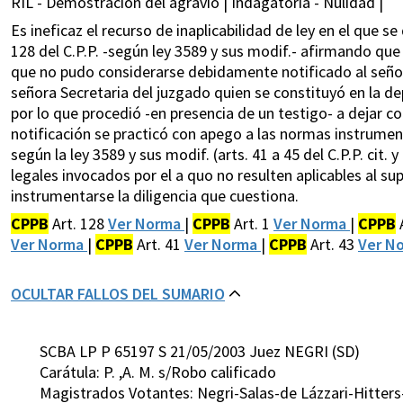
RIL - Demostración del agravio | Indagatoria - Nulidad |
Es ineficaz el recurso de inaplicabilidad de ley en el que se
128 del C.P.P. -según ley 3589 y sus modif.- afirmando que 
que no pudo considerarse debidamente notificado al señor
señora Secretaria del juzgado quien se constituyó en la d
por lo que procedió -en presencia de un testigo- a dejar co
notificación se practicó con apego a las normas instrumental
según la ley 3589 y sus modif. (arts. 41 a 45 del C.P.P. cit
legales invocados por el a quo no resulten aplicables al s
instrumentarse la diligencia que cuestiona.
CPPB
Art. 128
Ver Norma
|
CPPB
Art. 1
Ver Norma
|
CPPB
Ver Norma
|
CPPB
Art. 41
Ver Norma
|
CPPB
Art. 43
Ver N
OCULTAR FALLOS DEL SUMARIO
SCBA LP P 65197 S 21/05/2003 Juez NEGRI (SD)
Carátula: P. ,A. M. s/Robo calificado
Magistrados Votantes: Negri-Salas-de Lázzari-Hitter