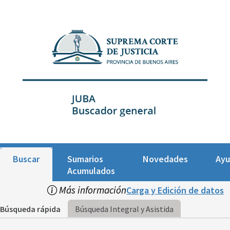
Buscar
Sumarios
Novedades
Ay
Acumulados
Más información
Carga y Edición de datos
Búsqueda rápida
Búsqueda Integral y Asistida