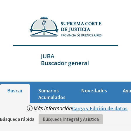
Buscar
Sumarios
Novedades
Ay
Acumulados
Más información
Carga y Edición de datos
Búsqueda rápida
Búsqueda Integral y Asistida