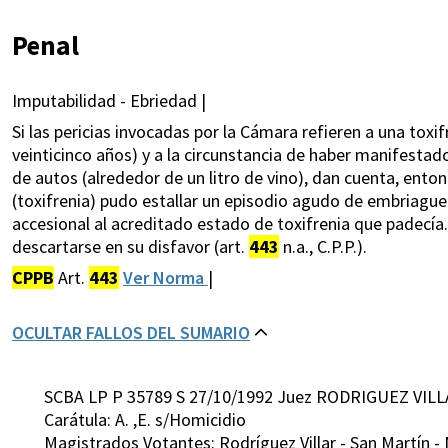
Penal
Imputabilidad - Ebriedad |
Si las pericias invocadas por la Cámara refieren a una tox
veinticinco años) y a la circunstancia de haber manifestad
de autos (alrededor de un litro de vino), dan cuenta, entonc
(toxifrenia) pudo estallar un episodio agudo de embriague
accesional al acreditado estado de toxifrenia que padecía
descartarse en su disfavor (art.
443
n.a., C.P.P.).
CPPB
Art.
443
Ver Norma
|
OCULTAR FALLOS DEL SUMARIO
SCBA LP P 35789 S 27/10/1992 Juez RODRIGUEZ VILL
Carátula: A. ,E. s/Homicidio
Magistrados Votantes: Rodríguez Villar - San Martín - 