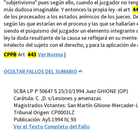
"subjetivismo" pues según ello, cuando el juzgador no teng
más dudosa imaginable. Y entonces la propia ley -el art.
4
de los procesados a los estados anímicos de los jueces. De
según las que estarían en el proceso y las que se hallarían 
siendo el psiquismo del juzgador un elemento integrante de
ley la duda resultante de la causa se reflejará en su ment
intelecto del sujeto con el derecho, y para la aplicación d
CPPB
Art.
443
Ver Norma
|
OCULTAR FALLOS DEL SUMARIO
SCBA LP P 50647 S 25/10/1994 Juez GHIONE (OP)
Carátula: C. ,D. s/Lesiones y amenazas
Magistrados Votantes: San Martín-Ghione-Mercader-
Tribunal Origen: CP0003LZ
Publicación: AyS 1994 IV, 93
Ver el Texto Completo del Fallo