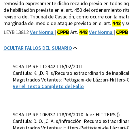
removido expresamente dicho recaudo previo en todas aque
de habilitación prevista en el art. 450 del ordenamiento r
revisora del Tribunal de Casación, como ocurre con la mat
marginada del medio de ataque previsto en el art.
448
y s
LEYB 13812
Ver Norma
|
CPPB
Art.
448
Ver Norma
|
CPPB
OCULTAR FALLOS DEL SUMARIO
SCBA LP RP 112942 I 16/02/2011
Carátula: K. ,D. R. s/Recurso extraordinario de inaplica
Magistrados Votantes: Pettigiani-de Lázzari-Hitters
Ver el Texto Completo del Fallo
SCBA LP RP 106937 I 18/08/2010 Juez HITTERS ()
Carátula: D. O. ,C. A. s/Infracción. Recurso extraordinar
Magistrados Votantes: Hitters-Pettigiani-de Lázzari