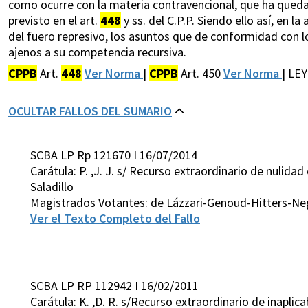
como ocurre con la materia contravencional, que ha que
previsto en el art.
448
y ss. del C.P.P. Siendo ello así, en 
del fuero represivo, los asuntos que de conformidad con lo 
ajenos a su competencia recursiva.
CPPB
Art.
448
Ver Norma
|
CPPB
Art. 450
Ver Norma
| LE
OCULTAR FALLOS DEL SUMARIO
SCBA LP Rp 121670 I 16/07/2014
Carátula: P. ,J. J. s/ Recurso extraordinario de nulid
Saladillo
Magistrados Votantes: de Lázzari-Genoud-Hitters-Ne
Ver el Texto Completo del Fallo
SCBA LP RP 112942 I 16/02/2011
Carátula: K. ,D. R. s/Recurso extraordinario de inaplica