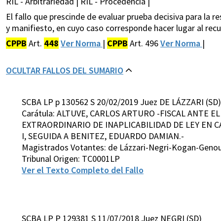
RIL - Arbitrariedad | RIL - Procedencia |
El fallo que prescinde de evaluar prueba decisiva para la re
y manifiesto, en cuyo caso corresponde hacer lugar al recur
CPPB
Art.
448
Ver Norma
|
CPPB
Art. 496
Ver Norma
|
OCULTAR FALLOS DEL SUMARIO
SCBA LP p 130562 S 20/02/2019 Juez DE LÁZZARI (SD)
Carátula: ALTUVE, CARLOS ARTURO -FISCAL ANTE E
EXTRAORDINARIO DE INAPLICABILIDAD DE LEY EN C
I, SEGUIDA A BENITEZ, EDUARDO DAMIAN.-
Magistrados Votantes: de Lázzari-Negri-Kogan-Geno
Tribunal Origen: TC0001LP
Ver el Texto Completo del Fallo
SCBA LP P 129381 S 11/07/2018 Juez NEGRI (SD)