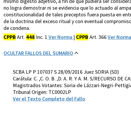
mismo digesto adjetivo, a fin de que pudiera ser consider
no logra demostrar ni se evidencia que lo actuado al ampar
constitucionalidad de tales preceptos fuera puesta en entr
de la doctrina del exceso ritual y con eventual compromis
de condena.
CPPB
Art.
448
Inc. 1
Ver Norma
|
CPPB
Art. 366
Ver Norm
OCULTAR FALLOS DEL SUMARIO
SCBA LP P 107037 S 28/09/2016 Juez SORIA (SD)
Carátula: C. ,C. O. B. ,D. A. R. Y A. M. S/RECURSO DE 
Magistrados Votantes: Soria-de Lázzari-Negri-Pettigi
Tribunal Origen: TC0002LP
Ver el Texto Completo del Fallo