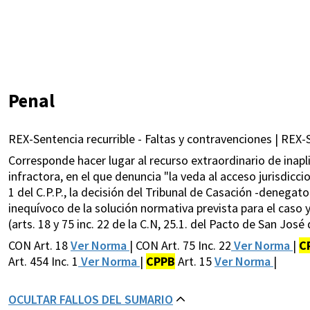
Penal
REX-Sentencia recurrible - Faltas y contravenciones | REX-Se
Corresponde hacer lugar al recurso extraordinario de inapl
infractora, en el que denuncia "la veda al acceso jurisdiccio
1 del C.P.P., la decisión del Tribunal de Casación -deneg
inequívoco de la solución normativa prevista para el caso y
(arts. 18 y 75 inc. 22 de la C.N, 25.1. del Pacto de San José
CON Art. 18
Ver Norma
| CON Art. 75 Inc. 22
Ver Norma
|
C
Art. 454 Inc. 1
Ver Norma
|
CPPB
Art. 15
Ver Norma
|
OCULTAR FALLOS DEL SUMARIO