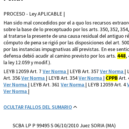
PROCESO - Ley APLICABLE |
Han sido mal concedidos por el a quo los recursos extraord
sobre la base de lo preceptuado por los arts. 350, 352, 354,
al tratarse la presente de una causa residual del antiguo ré
cómputo de pena se rigió por las disposiciones del art. 500
por las instancias impugnativas allí previstas. En ese sentido
defensa debió acudir al camino previsto por los arts.
448
,
la ley 12.059 y modif.).
LEYB 12059 Art. 7
Ver Norma
| LEYB Art. 357
Ver Norma
| 
Art. 356
Ver Norma
| LEYB Art. 354
Ver Norma
|
CPPB
Art.
Ver Norma
| LEYB Art. 361
Ver Norma
| LEYB 12059 Art. 4
Ver Norma
|
OCULTAR FALLOS DEL SUMARIO
SCBA LP P 99495 S 06/10/2010 Juez SORIA (MA)