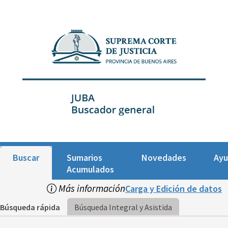
Buscar
Sumarios
Novedades
Ay
Acumulados
Más información
Carga y Edición de datos
Búsqueda rápida
Búsqueda Integral y Asistida