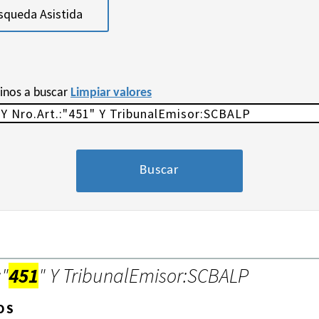
squeda Asistida
minos a buscar
Limpiar valores
:"
451
" Y TribunalEmisor:SCBALP
OS