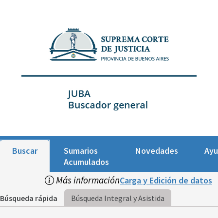
Buscar
Sumarios
Novedades
Ay
Acumulados
Más información
Carga y Edición de datos
Búsqueda rápida
Búsqueda Integral y Asistida