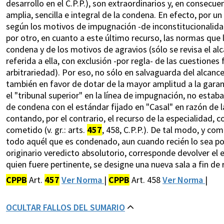
desarrollo en el C.P.P.), son extraordinarios y, en consecu
amplia, sencilla e integral de la condena. En efecto, por un
según los motivos de impugnación -de inconstitucionalidad, 
por otro, en cuanto a este último recurso, las normas que 
condena y de los motivos de agravios (sólo se revisa el alca
referida a ella, con exclusión -por regla- de las cuestiones 
arbitrariedad). Por eso, no sólo en salvaguarda del alcanc
también en favor de dotar de la mayor amplitud a la garant
el "tribunal superior" en la línea de impugnación, no estaba
de condena con el estándar fijado en "Casal" en razón de l
contando, por el contrario, el recurso de la especialidad, 
cometido (v. gr.: arts.
457
, 458, C.P.P.). De tal modo, y co
todo aquél que es condenado, aun cuando recién lo sea por 
originario veredicto absolutorio, corresponde devolver el e
quien fuere pertinente, se designe una nueva sala a fin de 
CPPB
Art.
457
Ver Norma
|
CPPB
Art. 458
Ver Norma
|
OCULTAR FALLOS DEL SUMARIO