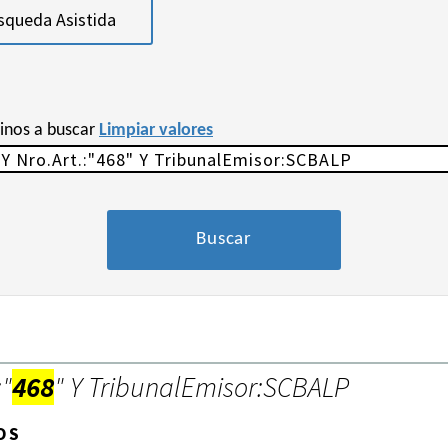
squeda Asistida
minos a buscar
Limpiar valores
:"
468
" Y TribunalEmisor:SCBALP
OS