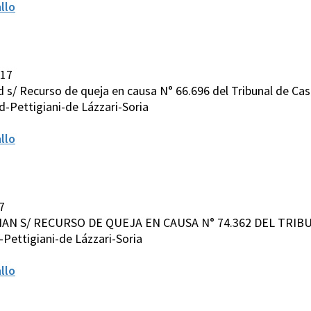
llo
017
 s/ Recurso de queja en causa N° 66.696 del Tribunal de Casa
-Pettigiani-de Lázzari-Soria
llo
7
IAN S/ RECURSO DE QUEJA EN CAUSA N° 74.362 DEL TRIBUN
Pettigiani-de Lázzari-Soria
llo