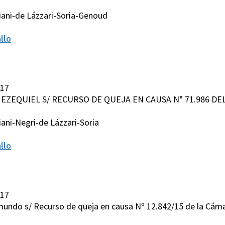
iani-de Lázzari-Soria-Genoud
llo
017
S EZEQUIEL S/ RECURSO DE QUEJA EN CAUSA N° 71.986 D
ani-Negri-de Lázzari-Soria
llo
017
mundo s/ Recurso de queja en causa Nº 12.842/15 de la Cáma