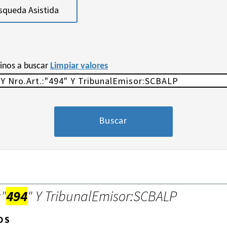
squeda Asistida
minos a buscar
Limpiar valores
:"
494
" Y TribunalEmisor:SCBALP
OS