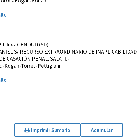
-Torres-Kogan-Kohan
llo
020 Juez GENOUD (SD)
ANIEL S/ RECURSO EXTRAORDINARIO DE INAPLICABILIDAD D
E CASACIÓN PENAL, SALA II.-
d-Kogan-Torres-Pettigiani
llo
Imprimir Sumario
Acumular