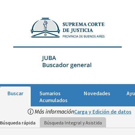
Buscar
Sumarios
Novedades
Ay
Acumulados
Más información
Carga y Edición de datos
Búsqueda rápida
Búsqueda Integral y Asistida