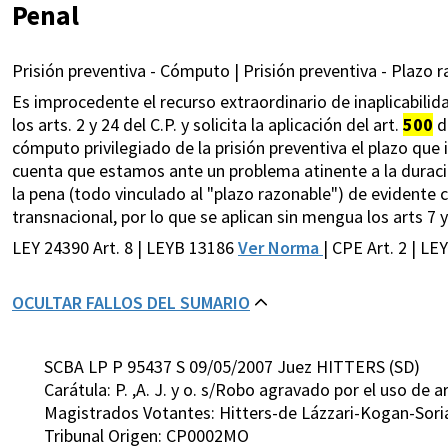
Penal
Prisión preventiva - Cómputo | Prisión preventiva - Plazo r
Es improcedente el recurso extraordinario de inaplicabilida
los arts. 2 y 24 del C.P. y solicita la aplicación del art.
500
de
cómputo privilegiado de la prisión preventiva el plazo que 
cuenta que estamos ante un problema atinente a la duració
la pena (todo vinculado al "plazo razonable") de evidente c
transnacional, por lo que se aplican sin mengua los arts 7 y 
LEY 24390 Art. 8 | LEYB 13186
Ver Norma
| CPE Art. 2 | LE
OCULTAR FALLOS DEL SUMARIO
SCBA LP P 95437 S 09/05/2007 Juez HITTERS (SD)
Carátula: P. ,A. J. y o. s/Robo agravado por el uso de 
Magistrados Votantes: Hitters-de Lázzari-Kogan-Sor
Tribunal Origen: CP0002MO