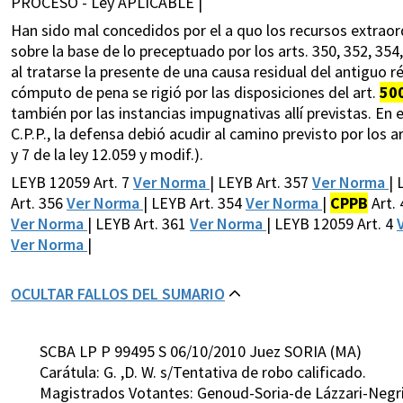
PROCESO - Ley APLICABLE |
Han sido mal concedidos por el a quo los recursos extraord
sobre la base de lo preceptuado por los arts. 350, 352, 354,
al tratarse la presente de una causa residual del antiguo ré
cómputo de pena se rigió por las disposiciones del art.
50
también por las instancias impugnativas allí previstas. En es
C.P.P., la defensa debió acudir al camino previsto por los art
y 7 de la ley 12.059 y modif.).
LEYB 12059 Art. 7
Ver Norma
| LEYB Art. 357
Ver Norma
| 
Art. 356
Ver Norma
| LEYB Art. 354
Ver Norma
|
CPPB
Art.
Ver Norma
| LEYB Art. 361
Ver Norma
| LEYB 12059 Art. 4
Ver Norma
|
OCULTAR FALLOS DEL SUMARIO
SCBA LP P 99495 S 06/10/2010 Juez SORIA (MA)
Carátula: G. ,D. W. s/Tentativa de robo calificado.
Magistrados Votantes: Genoud-Soria-de Lázzari-Negri