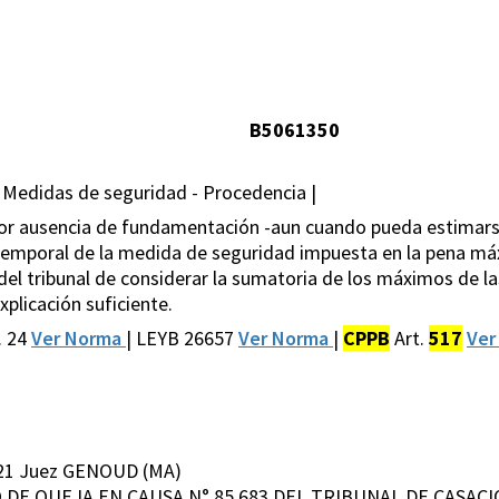
B5061350
 Medidas de seguridad - Procedencia |
 por ausencia de fundamentación -aun cuando pueda estimars
e temporal de la medida de seguridad impuesta en la pena má
n del tribunal de considerar la sumatoria de los máximos de l
xplicación suficiente.
. 24
Ver Norma
| LEYB 26657
Ver Norma
|
CPPB
Art.
517
Ver
021 Juez GENOUD (MA)
RSO DE QUEJA EN CAUSA N° 85.683 DEL TRIBUNAL DE CASACI