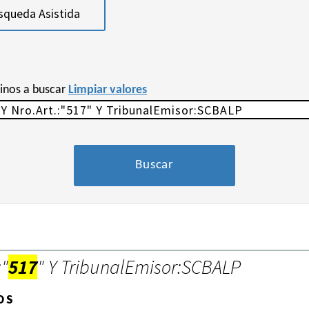
squeda Asistida
minos a buscar
Limpiar valores
:"
517
" Y TribunalEmisor:SCBALP
OS