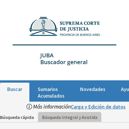
Buscar
Sumarios
Novedades
Ay
Acumulados
Más información
Carga y Edición de datos
Búsqueda rápida
Búsqueda Integral y Asistida