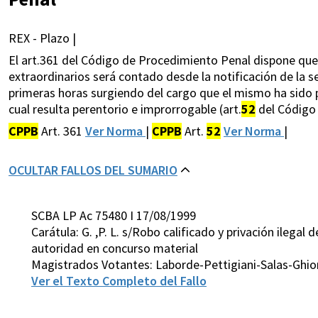
REX - Plazo |
El art.361 del Código de Procedimiento Penal dispone que e
extraordinarios será contado desde la notificación de la se
primeras horas surgiendo del cargo que el mismo ha sido 
cual resulta perentorio e improrrogable (art.
52
del Código 
CPPB
Art. 361
Ver Norma
|
CPPB
Art.
52
Ver Norma
|
OCULTAR FALLOS DEL SUMARIO
SCBA LP Ac 75480 I 17/08/1999
Carátula: G. ,P. L. s/Robo calificado y privación ilegal 
autoridad en concurso material
Magistrados Votantes: Laborde-Pettigiani-Salas-Ghi
Ver el Texto Completo del Fallo