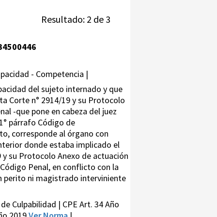
Resultado: 2 de 3
B4500446
apacidad - Competencia |
pacidad del sujeto internado y que
esta Corte n° 2914/19 y su Protocolo
nal -que pone en cabeza del juez
 1° párrafo Código de
nto, corresponde al órgano con
anterior donde estaba implicado el
9 y su Protocolo Anexo de actuación
 Código Penal, en conflicto con la
n perito ni magistrado interviniente
e Culpabilidad | CPE Art. 34 Año
ño 2019
Ver Norma
|