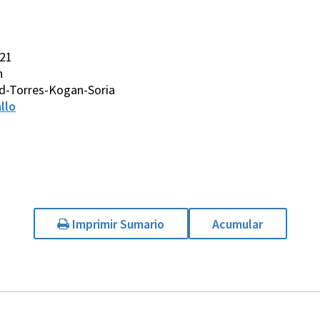
021
n
d-Torres-Kogan-Soria
llo
Imprimir Sumario
Acumular