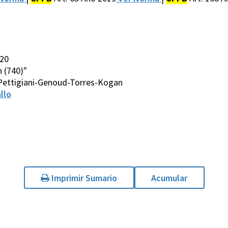
020
n (740)"
Pettigiani-Genoud-Torres-Kogan
llo
Imprimir Sumario
Acumular