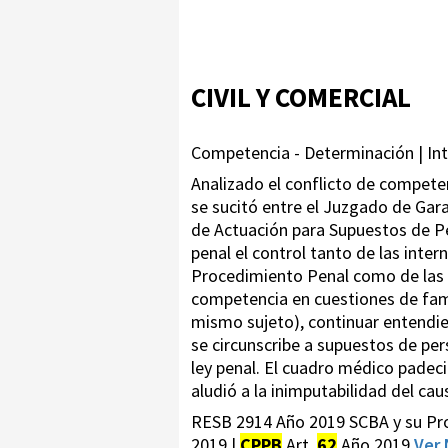
CIVIL Y COMERCIAL
Competencia - Determinación | Int
Analizado el conflicto de competen
se sucitó entre el Juzgado de Gara
de Actuación para Supuestos de Pe
penal el control tanto de las inte
Procedimiento Penal como de las m
competencia en cuestiones de famili
mismo sujeto), continuar entendie
se circunscribe a supuestos de per
ley penal. El cuadro médico padecid
aludió a la inimputabilidad del cau
RESB 2914 Año 2019 SCBA y su Pro
2019 |
CPPB
Art.
62
Año 2019
Ver