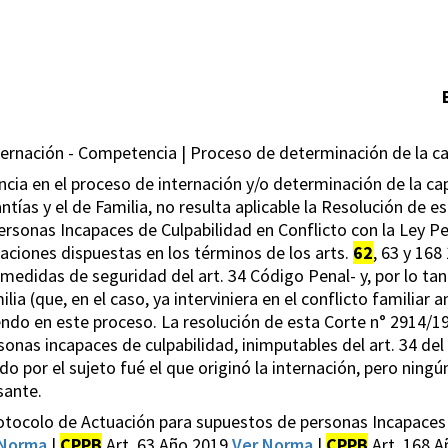
ernación - Competencia | Proceso de determinación de la c
cia en el proceso de internación y/o determinación de la ca
ntías y el de Familia, no resulta aplicable la Resolución de 
rsonas Incapaces de Culpabilidad en Conflicto con la Ley Pe
rnaciones dispuestas en los términos de los arts.
62
, 63 y 168
edidas de seguridad del art. 34 Código Penal- y, por lo ta
a (que, en el caso, ya interviniera en el conflicto familiar 
ndo en este proceso. La resolución de esta Corte n° 2914/1
sonas incapaces de culpabilidad, inimputables del art. 34 del
o por el sujeto fué el que originó la internación, pero ningú
sante.
tocolo de Actuación para supuestos de personas Incapaces d
 Norma
|
CPPB
Art. 63 Año 2019
Ver Norma
|
CPPB
Art. 168 A