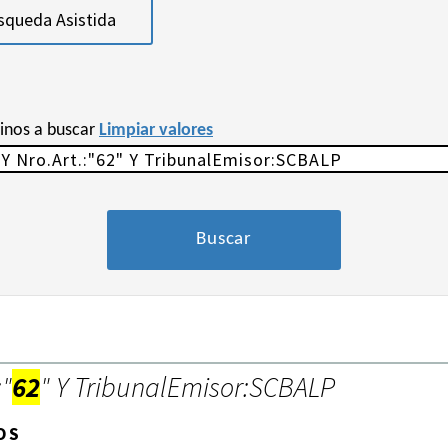
squeda Asistida
minos a buscar
Limpiar valores
:"
62
" Y TribunalEmisor:SCBALP
OS