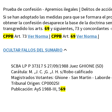
Prueba de confesión - Apremios ilegales | Delitos de acción
Si se han adoptado las medidas para que se formara el p
obtener la confesión desaparece la base de la doctrina se
transgredido los arts.
69
y siguientes, 73 y concordantes -n
CPPB
Art. 73
Ver Norma
|
CPPB
Art.
69
Ver Norma
|
OCULTAR FALLOS DEL SUMARIO
SCBA LP P 37317 S 27/09/1988 Juez GHIONE (SD)
Carátula: M. ,J. C. ;G. ,J. H. s/Robo calificado
Magistrados Votantes: Ghione - San Martin - Laborde -
Tribunal Origen: CP0002SI
Publicación: AyS 1988-III, 5
69