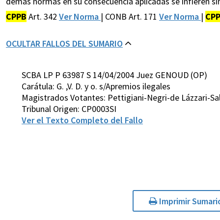
demás normas en su consecuencia aplicadas se infieren sin 
CPPB
Art. 342
Ver Norma
| CONB Art. 171
Ver Norma
|
CP
OCULTAR FALLOS DEL SUMARIO
SCBA LP P 63987 S 14/04/2004 Juez GENOUD (OP)
Carátula: G. ,V. D. y o. s/Apremios ilegales
Magistrados Votantes: Pettigiani-Negri-de Lázzari-S
Tribunal Origen: CP0003SI
Ver el Texto Completo del Fallo
Imprimir Sumari