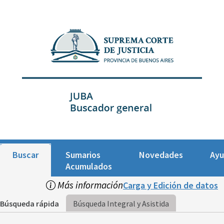
Buscar
Sumarios
Novedades
Ay
Acumulados
Más información
Carga y Edición de datos
Búsqueda rápida
Búsqueda Integral y Asistida