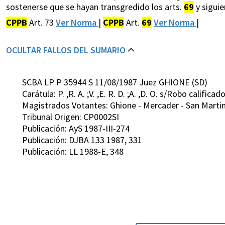
sostenerse que se hayan transgredido los arts.
69
y siguie
CPPB
Art. 73
Ver Norma
|
CPPB
Art.
69
Ver Norma
|
OCULTAR FALLOS DEL SUMARIO
SCBA LP P 35944 S 11/08/1987 Juez GHIONE (SD)
Carátula: P. ,R. A. ;V. ,E. R. D. ;A. ,D. O. s/Robo calificad
Magistrados Votantes: Ghione - Mercader - San Martin 
Tribunal Origen: CP0002SI
Publicación: AyS 1987-III-274
Publicación: DJBA 133 1987, 331
Publicación: LL 1988-E, 348