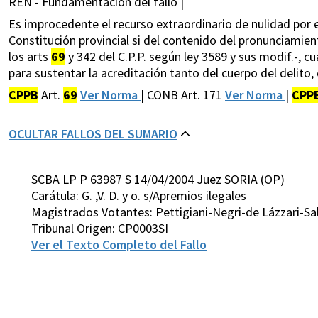
REN - Fundamentación del fallo |
Es improcedente el recurso extraordinario de nulidad por el
Constitución provincial si del contenido del pronunciamiento
los arts
69
y 342 del C.P.P. según ley 3589 y sus modif.-, 
para sustentar la acreditación tanto del cuerpo del delito
CPPB
Art.
69
Ver Norma
| CONB Art. 171
Ver Norma
|
CPP
OCULTAR FALLOS DEL SUMARIO
SCBA LP P 63987 S 14/04/2004 Juez SORIA (OP)
Carátula: G. ,V. D. y o. s/Apremios ilegales
Magistrados Votantes: Pettigiani-Negri-de Lázzari-S
Tribunal Origen: CP0003SI
Ver el Texto Completo del Fallo