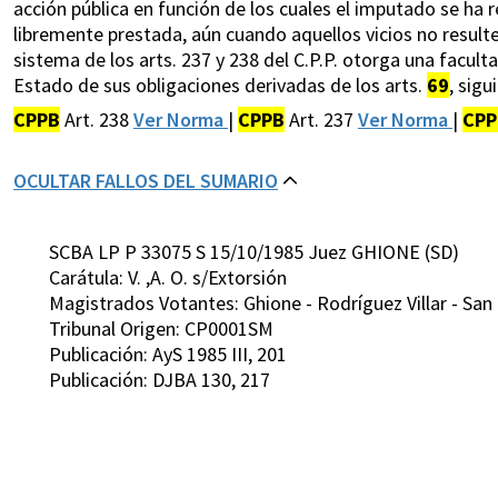
acción pública en función de los cuales el imputado se ha 
libremente prestada, aún cuando aquellos vicios no resulte
sistema de los arts. 237 y 238 del C.P.P. otorga una facult
Estado de sus obligaciones derivadas de los arts.
69
, sig
CPPB
Art. 238
Ver Norma
|
CPPB
Art. 237
Ver Norma
|
CPP
OCULTAR FALLOS DEL SUMARIO
SCBA LP P 33075 S 15/10/1985 Juez GHIONE (SD)
Carátula: V. ,A. O. s/Extorsión
Magistrados Votantes: Ghione - Rodríguez Villar - San
Tribunal Origen: CP0001SM
Publicación: AyS 1985 III, 201
Publicación: DJBA 130, 217