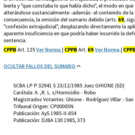
leerla y "que constaba lo que había dicho", el modo en que a
alterándose sustancialmente -además- el contenido de la de
consecuencia, la omisión del sumario debido (arts.
69
, sig
"confesión extrajudicial", desplazando directamente la aplica
aparente insuficiencia en que podría haber incurrido la de
sentencia.
CPPB
Art. 125
Ver Norma
|
CPPB
Art.
69
Ver Norma
|
CPP
OCULTAR FALLOS DEL SUMARIO
SCBA LP P 32941 S 23/12/1985 Juez GHIONE (SD)
Carátula: A. ,R. L. s/Homicidio - Robo
Magistrados Votantes: Ghione - Rodríguez Villar - San 
Tribunal Origen: CP0000SN
Publicación: AyS 1985-II-854
Publicación: DJBA 130 1985, 373