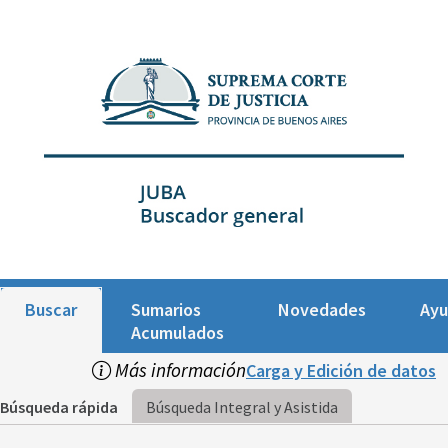
Buscar
Sumarios
Novedades
Ay
Acumulados
Más información
Carga y Edición de datos
Búsqueda rápida
Búsqueda Integral y Asistida