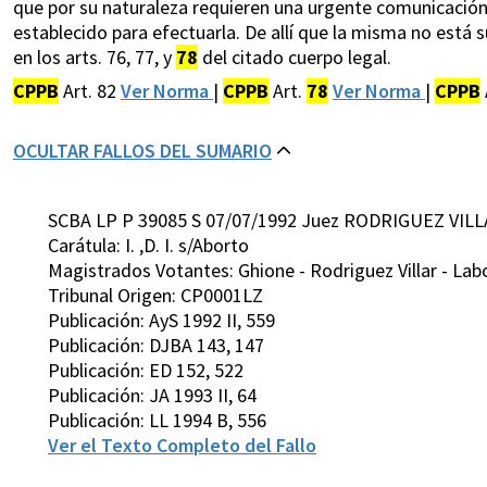
que por su naturaleza requieren una urgente comunicación,
establecido para efectuarla. De allí que la misma no está
en los arts. 76, 77, y
78
del citado cuerpo legal.
CPPB
Art. 82
Ver Norma
|
CPPB
Art.
78
Ver Norma
|
CPPB
OCULTAR FALLOS DEL SUMARIO
SCBA LP P 39085 S 07/07/1992 Juez RODRIGUEZ VILL
Carátula: I. ,D. I. s/Aborto
Magistrados Votantes: Ghione - Rodriguez Villar - Lab
Tribunal Origen: CP0001LZ
Publicación: AyS 1992 II, 559
Publicación: DJBA 143, 147
Publicación: ED 152, 522
Publicación: JA 1993 II, 64
Publicación: LL 1994 B, 556
Ver el Texto Completo del Fallo