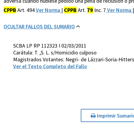
adversa cuando hubiese pedido una pena de reclusión o pri
CPPB
Art. 494
Ver Norma
|
CPPB
Art.
79
Inc. 7
Ver Norma
|
OCULTAR FALLOS DEL SUMARIO
SCBA LP RP 112323 I 02/03/2011
Carátula: T. ,S. L. s/Homicidio culposo
Magistrados Votantes: Negri- de Lázzari-Soria-Hitter
Ver el Texto Completo del Fallo
Imprimir Sumari