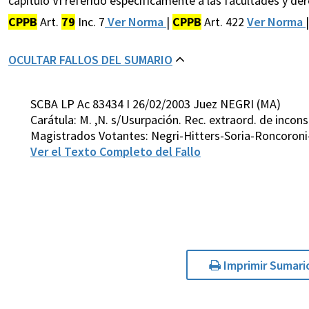
capítulo VI referido específicamente a las facultades y de
CPPB
Art.
79
Inc. 7
Ver Norma
|
CPPB
Art. 422
Ver Norma
OCULTAR FALLOS DEL SUMARIO
SCBA LP Ac 83434 I 26/02/2003 Juez NEGRI (MA)
Carátula: M. ,N. s/Usurpación. Rec. extraord. de incon
Magistrados Votantes: Negri-Hitters-Soria-Roncoroni
Ver el Texto Completo del Fallo
Imprimir Sumari