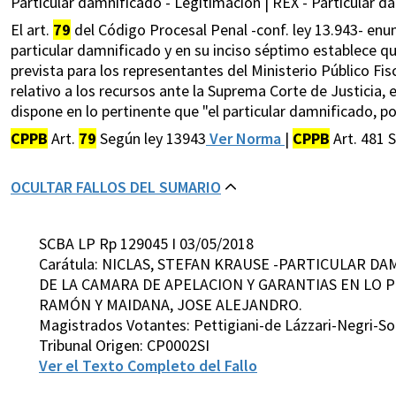
Particular damnificado - Legitimación | REX - Particular d
El art.
79
del Código Procesal Penal -conf. ley 13.943- enu
particular damnificado y en su inciso séptimo establece qu
prevista para los representantes del Ministerio Público Fis
relativo a los recursos ante la Suprema Corte de Justicia, el
dispone en lo pertinente que "el particular damnificado, po
CPPB
Art.
79
Según ley 13943
Ver Norma
|
CPPB
Art. 481 
OCULTAR FALLOS DEL SUMARIO
SCBA LP Rp 129045 I 03/05/2018
Carátula: NICLAS, STEFAN KRAUSE -PARTICULAR DA
DE LA CAMARA DE APELACION Y GARANTIAS EN LO PE
RAMÓN Y MAIDANA, JOSE ALEJANDRO.
Magistrados Votantes: Pettigiani-de Lázzari-Negri-So
Tribunal Origen: CP0002SI
Ver el Texto Completo del Fallo