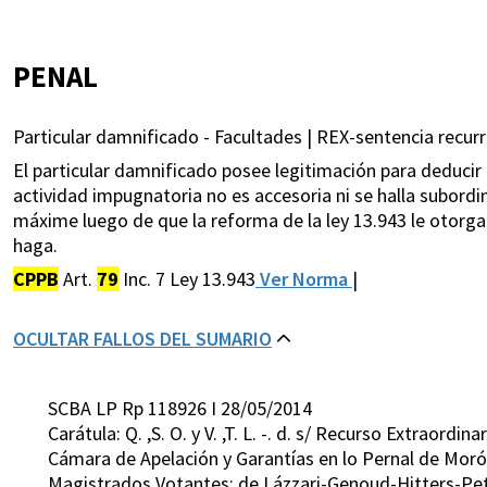
PENAL
Particular damnificado - Facultades | REX-sentencia recurri
El particular damnificado posee legitimación para deducir l
actividad impugnatoria no es accesoria ni se halla subordin
máxime luego de que la reforma de la ley 13.943 le otorgar
haga.
CPPB
Art.
79
Inc. 7 Ley 13.943
Ver Norma
|
OCULTAR FALLOS DEL SUMARIO
SCBA LP Rp 118926 I 28/05/2014
Carátula: Q. ,S. O. y V. ,T. L. -. d. s/ Recurso Extraordi
Cámara de Apelación y Garantías en lo Pernal de Morón
Magistrados Votantes: de Lázzari-Genoud-Hitters-Pet