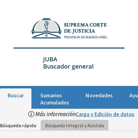
Buscar
Sumarios
Novedades
Ay
Acumulados
Más información
Carga y Edición de datos
Búsqueda rápida
Búsqueda Integral y Asistida