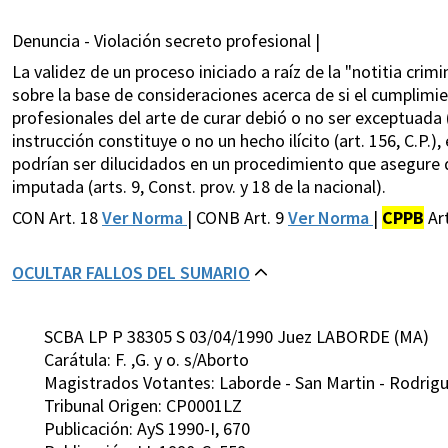
Denuncia - Violación secreto profesional |
La validez de un proceso iniciado a raíz de la "notitia crim
sobre la base de consideraciones acerca de si el cumplimie
profesionales del arte de curar debió o no ser exceptuada 
instrucción constituye o no un hecho ilícito (art. 156, C.P
podrían ser dilucidados en un procedimiento que asegure
imputada (arts. 9, Const. prov. y 18 de la nacional).
CON Art. 18
Ver Norma
| CONB Art. 9
Ver Norma
|
CPPB
Ar
OCULTAR FALLOS DEL SUMARIO
SCBA LP P 38305 S 03/04/1990 Juez LABORDE (MA)
Carátula: F. ,G. y o. s/Aborto
Magistrados Votantes: Laborde - San Martin - Rodrigue
Tribunal Origen: CP0001LZ
Publicación: AyS 1990-I, 670