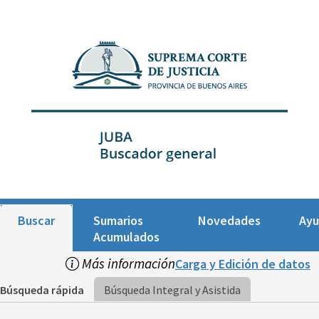
Buscar
Sumarios
Novedades
Ay
Acumulados
Más información
Carga y Edición de datos
Búsqueda rápida
Búsqueda Integral y Asistida