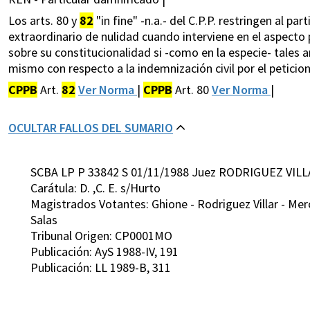
Los arts. 80 y
82
"in fine" -n.a.- del C.P.P. restringen al pa
extraordinario de nulidad cuando interviene en el aspecto 
sobre su constitucionalidad si -como en la especie- tales ar
mismo con respecto a la indemnización civil por el peticio
CPPB
Art.
82
Ver Norma
|
CPPB
Art. 80
Ver Norma
|
OCULTAR FALLOS DEL SUMARIO
SCBA LP P 33842 S 01/11/1988 Juez RODRIGUEZ VILL
Carátula: D. ,C. E. s/Hurto
Magistrados Votantes: Ghione - Rodriguez Villar - Merc
Salas
Tribunal Origen: CP0001MO
Publicación: AyS 1988-IV, 191
Publicación: LL 1989-B, 311