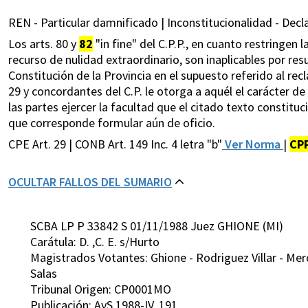
REN - Particular damnificado | Inconstitucionalidad - Decla
Los arts. 80 y
82
"in fine" del C.P.P., en cuanto restringen 
recurso de nulidad extraordinario, son inaplicables por resul
Constitución de la Provincia en el supuesto referido al recl
29 y concordantes del C.P. le otorga a aquél el carácter de 
las partes ejercer la facultad que el citado texto constitu
que corresponde formular aún de oficio.
CPE Art. 29 | CONB Art. 149 Inc. 4 letra "b"
Ver Norma
|
CP
OCULTAR FALLOS DEL SUMARIO
SCBA LP P 33842 S 01/11/1988 Juez GHIONE (MI)
Carátula: D. ,C. E. s/Hurto
Magistrados Votantes: Ghione - Rodriguez Villar - Merc
Salas
Tribunal Origen: CP0001MO
Publicación: AyS 1988-IV, 191