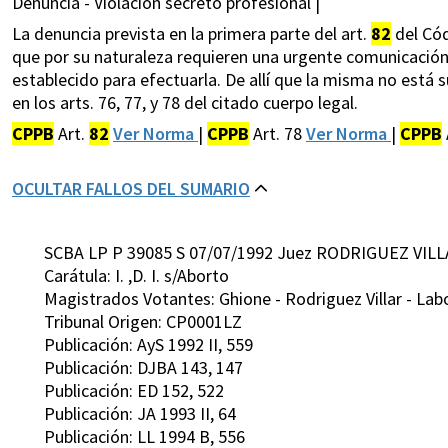
Denuncia - Violación secreto profesional |
La denuncia prevista en la primera parte del art.
82
del Có
que por su naturaleza requieren una urgente comunicación,
establecido para efectuarla. De allí que la misma no está
en los arts. 76, 77, y 78 del citado cuerpo legal.
CPPB
Art.
82
Ver Norma
|
CPPB
Art. 78
Ver Norma
|
CPPB
OCULTAR FALLOS DEL SUMARIO
SCBA LP P 39085 S 07/07/1992 Juez RODRIGUEZ VILL
Carátula: I. ,D. I. s/Aborto
Magistrados Votantes: Ghione - Rodriguez Villar - Lab
Tribunal Origen: CP0001LZ
Publicación: AyS 1992 II, 559
Publicación: DJBA 143, 147
Publicación: ED 152, 522
Publicación: JA 1993 II, 64
Publicación: LL 1994 B, 556