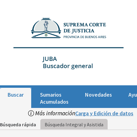
Buscar
Sumarios
Novedades
Ay
Acumulados
Más información
Carga y Edición de datos
Búsqueda rápida
Búsqueda Integral y Asistida