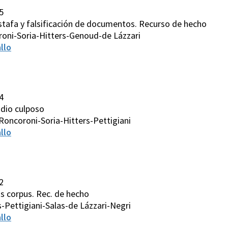
5
 s/Estafa y falsificación de documentos. Recurso de hecho
oni-Soria-Hitters-Genoud-de Lázzari
llo
4
cidio culposo
Roncoroni-Soria-Hitters-Pettigiani
llo
2
eas corpus. Rec. de hecho
-Pettigiani-Salas-de Lázzari-Negri
llo