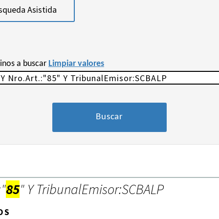
squeda Asistida
minos a buscar
Limpiar valores
:"
85
" Y TribunalEmisor:SCBALP
OS