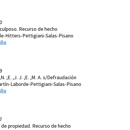
0
o culposo. Recurso de hecho
e-Hitters-Pettigiani-Salas-Pisano
llo
9
 ,N. ;E. ,J. J. ;E. ,M. A. s/Defraudación
rtín-Laborde-Pettigiani-Salas-Pisano
llo
7
ón de propiedad. Recurso de hecho