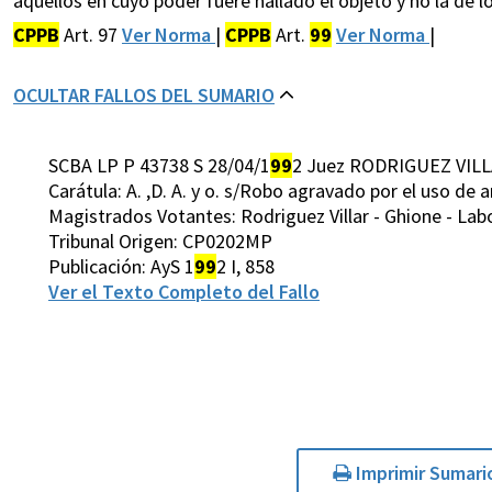
aquéllos en cuyo poder fuere hallado el objeto y no la de
CPPB
Art. 97
Ver Norma
|
CPPB
Art.
99
Ver Norma
|
OCULTAR FALLOS DEL SUMARIO
SCBA LP P 43738 S 28/04/1
99
2 Juez RODRIGUEZ VILL
Carátula: A. ,D. A. y o. s/Robo agravado por el uso de 
Magistrados Votantes: Rodriguez Villar - Ghione - Lab
Tribunal Origen: CP0202MP
Publicación: AyS 1
99
2 I, 858
Ver el Texto Completo del Fallo
Imprimir Sumari