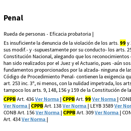
Penal
Rueda de personas - Eficacia probatoria |
Es insuficiente la denuncia de la violación de los arts.
99
y 
sus modif.- y -supuestamente por su conducto- los arts. 252
Constitución Nacional, alegando que los reconocimientos
han sido realizados por el Juez y el Actuario, pues -aún s
fundamentos proporcionados por la alzada- ninguna de las
Código de Procedimiento Penal- contienen la exigencia que 
art. 253 inc. 3º, ni menos, con la nulidad impetrada, los ar
tampoco los arts. 9, 148, 156 y 159 de la Constitución de l
CPPB
Art. 436
Ver Norma
|
CPPB
Art.
99
Ver Norma
| CONB
Ver Norma
|
CPPB
Art. 138
Ver Norma
| LEYB 3589
Ver No
CONB Art. 156
Ver Norma
|
CPPB
Art. 309
Ver Norma
| CON
Art. 434
Ver Norma
|