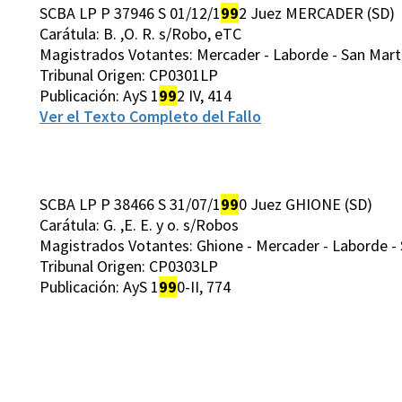
SCBA LP P 37946 S 01/12/1
99
2 Juez MERCADER (SD)
Carátula: B. ,O. R. s/Robo, eTC
Magistrados Votantes: Mercader - Laborde - San Martín
Tribunal Origen: CP0301LP
Publicación: AyS 1
99
2 IV, 414
Ver el Texto Completo del Fallo
SCBA LP P 38466 S 31/07/1
99
0 Juez GHIONE (SD)
Carátula: G. ,E. E. y o. s/Robos
Magistrados Votantes: Ghione - Mercader - Laborde - S
Tribunal Origen: CP0303LP
Publicación: AyS 1
99
0-II, 774