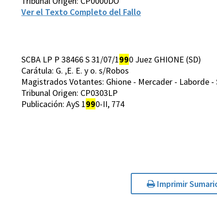
Tribunal Origen: CP0000DO
Ver el Texto Completo del Fallo
SCBA LP P 38466 S 31/07/1
99
0 Juez GHIONE (SD)
Carátula: G. ,E. E. y o. s/Robos
Magistrados Votantes: Ghione - Mercader - Laborde - S
Tribunal Origen: CP0303LP
Publicación: AyS 1
99
0-II, 774
Imprimir Sumari