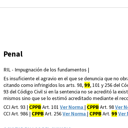
Penal
RIL - Impugnación de los fundamentos |
Es insuficiente el agravio en el que se denuncia que no ob
citando como infringidos los arts. 98,
99
, 101 y 256 del Có
93 del Código Civil si en la sentencia no se acreditó la exis
mismos sino que se lo estimó acreditado mediante el rec
CCI Art. 93 |
CPPB
Art. 101
Ver Norma
|
CPPB
Art. 98
Ver 
CCI Art. 986 |
CPPB
Art. 256
Ver Norma
|
CPPB
Art.
99
Ver