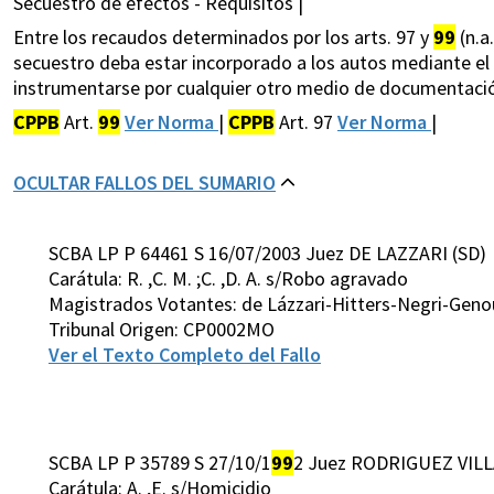
Secuestro de efectos - Requisitos |
Entre los recaudos determinados por los arts. 97 y
99
(n.a
secuestro deba estar incorporado a los autos mediante el a
instrumentarse por cualquier otro medio de documentaci
CPPB
Art.
99
Ver Norma
|
CPPB
Art. 97
Ver Norma
|
OCULTAR FALLOS DEL SUMARIO
SCBA LP P 64461 S 16/07/2003 Juez DE LAZZARI (SD)
Carátula: R. ,C. M. ;C. ,D. A. s/Robo agravado
Magistrados Votantes: de Lázzari-Hitters-Negri-Gen
Tribunal Origen: CP0002MO
Ver el Texto Completo del Fallo
SCBA LP P 35789 S 27/10/1
99
2 Juez RODRIGUEZ VILL
Carátula: A. ,E. s/Homicidio