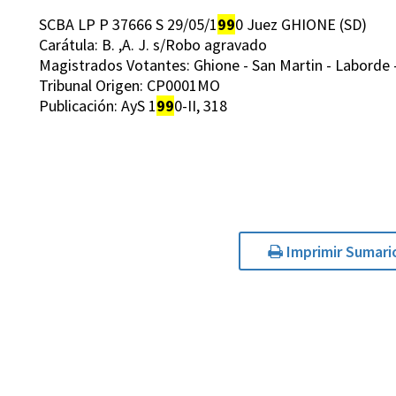
SCBA LP P 37666 S 29/05/1
99
0 Juez GHIONE (SD)
Carátula: B. ,A. J. s/Robo agravado
Magistrados Votantes: Ghione - San Martin - Laborde - 
Tribunal Origen: CP0001MO
Publicación: AyS 1
99
0-II, 318
Imprimir Sumari