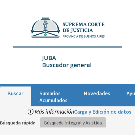
Buscar
Sumarios
Novedades
Ay
Acumulados
Más información
Carga y Edición de datos
Búsqueda rápida
Búsqueda Integral y Asistida