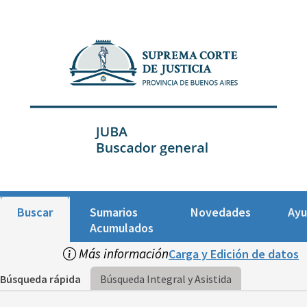
Buscar
Sumarios
Novedades
Ay
Acumulados
Más información
Carga y Edición de datos
Búsqueda rápida
Búsqueda Integral y Asistida