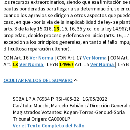
los recursos extraordinarios, siendo que esa limitación se 
pautas ponderadas para llegar a su determinación, se encu
cuando los agravios se dirigen a otros aspectos que pueden 
caso, en que -por la vía de la inaplicabilidad de ley- se pla
arts. 3 de la ley 15.016;
13
, 15, 16, 35 y cc. de la ley 14.96
propiedad, debido proceso y defensa en juicio (arts. 16, 1
excepción a los principios generales, en tanto el fallo im
dificultosa reparación ulterior).
CON Art. 16
Ver Norma
| CON Art. 17
Ver Norma
| CON Art.
Art.
13
Ver Norma
| LEYB
14967
Art. 15
Ver Norma
| LEYB
OCULTAR FALLOS DEL SUMARIO
SCBA LP A 76934 P RSI-465-22 I 16/05/2022
Carátula: Macchi, Marcelo Fabián c/ Dirección General
Magistrados Votantes: Kogan-Torres-Genoud-Soria
Tribunal Origen: CA0000LP
Ver el Texto Completo del Fallo