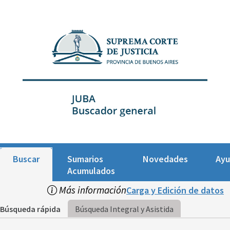
Buscar
Sumarios
Novedades
Ay
Acumulados
Más información
Carga y Edición de datos
Búsqueda rápida
Búsqueda Integral y Asistida