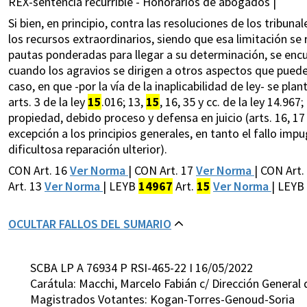
REX-sentencia recurrible - Honorarios de abogados |
Si bien, en principio, contra las resoluciones de los tribu
los recursos extraordinarios, siendo que esa limitación se 
pautas ponderadas para llegar a su determinación, se encu
cuando los agravios se dirigen a otros aspectos que pueden 
caso, en que -por la vía de la inaplicabilidad de ley- se pla
arts. 3 de la ley
15
.016; 13,
15
, 16, 35 y cc. de la ley 14.96
propiedad, debido proceso y defensa en juicio (arts. 16, 1
excepción a los principios generales, en tanto el fallo im
dificultosa reparación ulterior).
CON Art. 16
Ver Norma
| CON Art. 17
Ver Norma
| CON Art.
Art. 13
Ver Norma
| LEYB
14967
Art.
15
Ver Norma
| LEYB
OCULTAR FALLOS DEL SUMARIO
SCBA LP A 76934 P RSI-465-22 I 16/05/2022
Carátula: Macchi, Marcelo Fabián c/ Dirección General
Magistrados Votantes: Kogan-Torres-Genoud-Soria