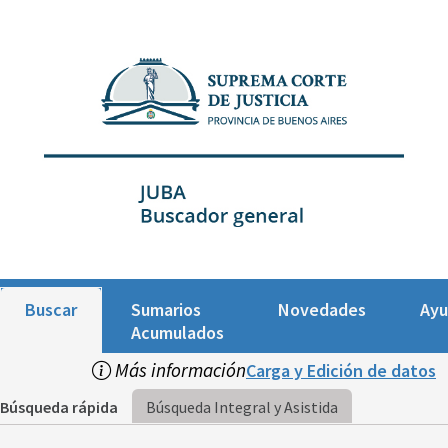
Buscar
Sumarios
Novedades
Ay
Acumulados
Más información
Carga y Edición de datos
Búsqueda rápida
Búsqueda Integral y Asistida