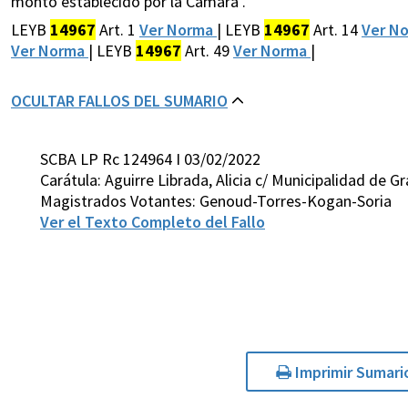
monto establecido por la Cámara .
LEYB
14967
Art. 1
Ver Norma
| LEYB
14967
Art. 14
Ver N
Ver Norma
| LEYB
14967
Art. 49
Ver Norma
|
OCULTAR FALLOS DEL SUMARIO
SCBA LP Rc 124964 I 03/02/2022
Carátula: Aguirre Librada, Alicia c/ Municipalidad de G
Magistrados Votantes: Genoud-Torres-Kogan-Soria
Ver el Texto Completo del Fallo
Imprimir Sumari