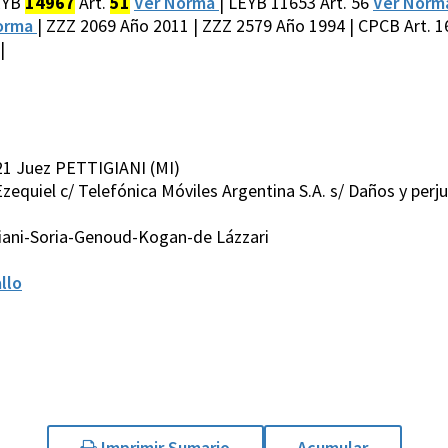
EYB
14967
Art.
51
Ver Norma
| LEYB 11653 Art. 56
Ver Nor
orma
| ZZZ 2069 Año 2011 | ZZZ 2579 Año 1994 | CPCB Art. 
|
21 Juez PETTIGIANI (MI)
zequiel c/ Telefónica Móviles Argentina S.A. s/ Daños y perju
iani-Soria-Genoud-Kogan-de Lázzari
llo
Imprimir Sumario
Acumular