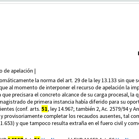
 de apelación |
máticamente la norma del art. 29 de la ley 13.133 sin que s
a que al momento de interponer el recurso de apelación la i
a que precisara el concreto alcance de su carga procesal, la
magistrado de primera instancia había diferido para su oport
ientes (conf. arts.
51
, ley 14.967; también 2, Ac. 2579/94 y A
 y provisoriamente completar los recaudos ausentes, tal com
ey 11.653) y que tampoco resulta extraña en el fuero civil y come