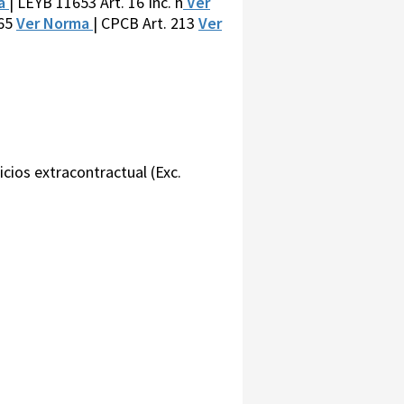
ma
| LEYB 11653 Art. 16 Inc. h
Ver
165
Ver Norma
| CPCB Art. 213
Ver
icios extracontractual (Exc.