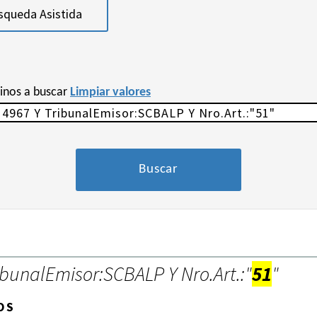
squeda Asistida
minos a buscar
Limpiar valores
ibunalEmisor:SCBALP Y Nro.Art.:"
51
"
OS