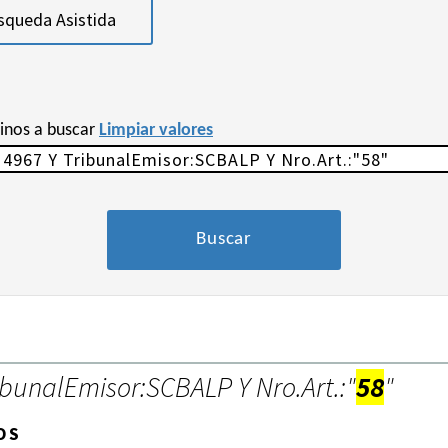
squeda Asistida
minos a buscar
Limpiar valores
ibunalEmisor:SCBALP Y Nro.Art.:"
58
"
OS