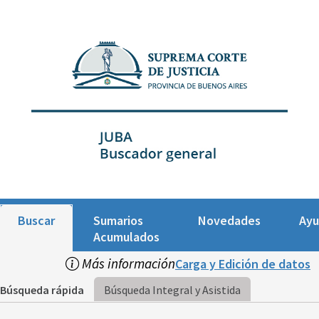
Buscar
Sumarios
Novedades
Ay
Acumulados
Más información
Carga y Edición de datos
Búsqueda rápida
Búsqueda Integral y Asistida