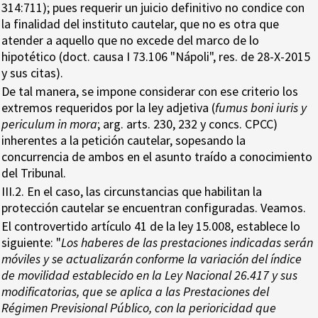
314:711); pues requerir un juicio definitivo no condice con
la finalidad del instituto cautelar, que no es otra que
atender a aquello que no excede del marco de lo
hipotético (doct. causa I 73.106 "Nápoli", res. de 28-X-2015
y sus citas).
De tal manera, se impone considerar con ese criterio los
extremos requeridos por la ley adjetiva (
fumus boni iuris y
periculum in mora
; arg. arts. 230, 232 y concs. CPCC)
inherentes a la petición cautelar, sopesando la
concurrencia de ambos en el asunto traído a conocimiento
del Tribunal.
III.2. En el caso, las circunstancias que habilitan la
protección cautelar se encuentran configuradas. Veamos.
El controvertido artículo 41 de la ley 15.008, establece lo
siguiente: "
Los haberes de las prestaciones indicadas serán
móviles y se actualizarán conforme la variación del índice
de movilidad establecido en la Ley Nacional 26.417 y sus
modificatorias, que se aplica a las Prestaciones del
Régimen Previsional Público, con la perioricidad que