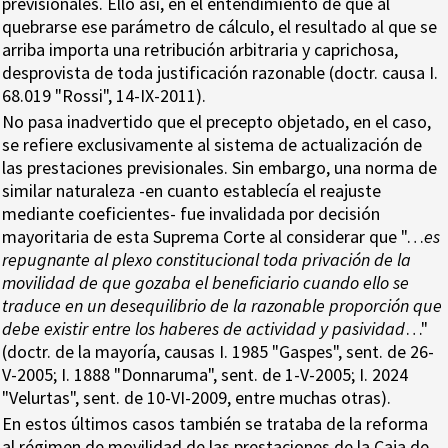
previsionales. Ello así, en el entendimiento de que al
quebrarse ese parámetro de cálculo, el resultado al que se
arriba importa una retribución arbitraria y caprichosa,
desprovista de toda justificación razonable (doctr. causa I.
68.019 "Rossi", 14-IX-2011).
No pasa inadvertido que el precepto objetado, en el caso,
se refiere exclusivamente al sistema de actualización de
las prestaciones previsionales. Sin embargo, una norma de
similar naturaleza -en cuanto establecía el reajuste
mediante coeficientes- fue invalidada por decisión
mayoritaria de esta Suprema Corte al considerar que "…
es
repugnante al plexo constitucional toda privación de la
movilidad de que gozaba el beneficiario cuando ello se
traduce en un desequilibrio de la razonable proporción que
debe existir entre los haberes de actividad y pasividad
…"
(doctr. de la mayoría, causas I. 1985 "Gaspes", sent. de 26-
V-2005; I. 1888 "Donnaruma", sent. de 1-V-2005; I. 2024
"Velurtas", sent. de 10-VI-2009, entre muchas otras).
En estos últimos casos también se trataba de la reforma
al régimen de movilidad de las prestaciones de la Caja de