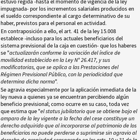
estuvo regida -hasta el momento de vigencia de la ley
impugnada- por los incrementos salariales producidos en
el sueldo correspondiente al cargo determinativo de su
haber, previstos para el personal en actividad.
En contraposición a ello, el art. 41 de la ley 15.008
establece -incluso para los actuales beneficiarios del
sistema previsional de la caja en cuestión- que los haberes
se "
actualizarán conforme la variación del índice de
movilidad establecido en la Ley N° 26.417, y sus
modificatorias, que se aplica a las Prestaciones del
Régimen Previsional Público, con la periodicidad que
determina dicha norma
".
Se agravia especialmente por la aplicación inmediata de la
ley nueva a quienes ya se encuentran percibiendo algún
beneficio previsional; como ocurre en su caso, toda vez
que estima que "
el status jubilatorio que se obtiene bajo el
amparo de la ley vigente a la fecha del cese constituye un
derecho adquirido que al incorporarse al patrimonio de los
beneficiarios no puede perderse o suprimirse sin agravio al
derecho de propiedad consagrado en los arts. 10 y 31 de la