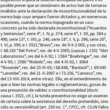
posible prever que un sinnúmero de actos han de tornarse
inválidos ante la declaración de inconstitucionalidad de la
norma bajo cuyo amparo fueron dictados y, en numerosas
ocasiones, cuando la norma impugnada en un caso
concreto ya ha sido declarada inconstitucional (“Acuerdos
y Sentencias”, serie 4ª, t. IV, p. 374; serie 6ª, t. XII, pp. 384 y
490; serie 13ª, t. VIII, p. 246; serie 18ª, t. V, p. 296; serie 20ª,
t. VI, p. 390; e I. 3521,“Bravo”, res. de 9-X-2.003, y sus citas;
I. 68.183 “Del Potro”, res. de 4-V-2005; (causas I. 1531 “Alet
Laboratorios”, res del 6-X-92; I. 1584 “Boehringer”, res. del
4-V-93; I. 2380 “Moledo”, res. del 4-XI-02; I. 3064
“Rosende”, res. del 23-IV-03; I 68.848, “Bardach”; I. 69.045
“Larumbe”, res. del 21-II-2007 e I 73.256, “Canseco”, res.
del 13-VIII-2014, entre otras). Ello, en el entendimiento de
que si bien las normas legales o reglamentarias, gozan de
una presunción de validez o constitucionalidad (doctr.
causa I. 3521, cit.), la tutela preventiva no exige un examen
de certeza sobre la existencia del derecho pretendido, sino
sólo su verosimilitud (art. 230 inc. 1°, CPCC; cfr. CSJN Fallos