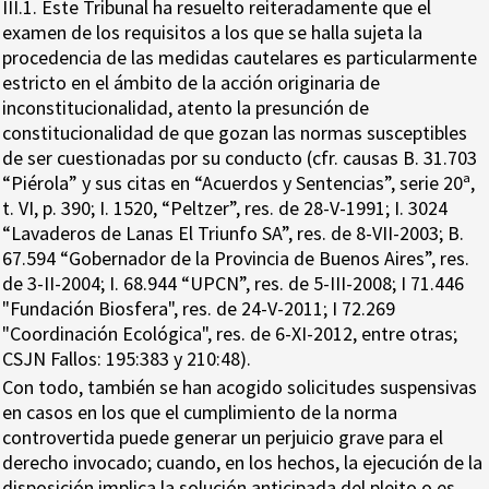
III.1. Este Tribunal ha resuelto reiteradamente que el
examen de los requisitos a los que se halla sujeta la
procedencia de las medidas cautelares es particularmente
estricto en el ámbito de la acción originaria de
inconstitucionalidad, atento la presunción de
constitucionalidad de que gozan las normas susceptibles
de ser cuestionadas por su conducto (cfr. causas B. 31.703
“Piérola” y sus citas en “Acuerdos y Sentencias”, serie 20ª,
t. VI, p. 390; I. 1520, “Peltzer”, res. de 28-V-1991; I. 3024
“Lavaderos de Lanas El Triunfo SA”, res. de 8-VII-2003; B.
67.594 “Gobernador de la Provincia de Buenos Aires”, res.
de 3-II-2004; I. 68.944 “UPCN”, res. de 5-III-2008; I 71.446
"Fundación Biosfera", res. de 24-V-2011; I 72.269
"Coordinación Ecológica", res. de 6-XI-2012, entre otras;
CSJN Fallos: 195:383 y 210:48).
Con todo, también se han acogido solicitudes suspensivas
en casos en los que el cumplimiento de la norma
controvertida puede generar un perjuicio grave para el
derecho invocado; cuando, en los hechos, la ejecución de la
disposición implica la solución anticipada del pleito o es