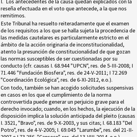
I. Los antecedentes de la causa quedan explicados con la
reseña efectuada en el voto que antecede, a la que nos
remitimos.
Este Tribunal ha resuelto reiteradamente que el examen
de los requisitos a los que se halla sujeta la procedencia de
las medidas cautelares es particularmente estricto en el
ámbito de la acción originaria de inconstitucionalidad,
atento la presunción de constitucionalidad de que gozan
las normas susceptibles de ser cuestionadas por su
conducto (cfr. causas I. 68.944 "UPCN", res. de 5-III-2008; I
71.446 "Fundación Biosfera", res. de 24-V-2011; I 72.269
"Coordinación Ecológica", res. de 6-XI-2012, e.o.).
Con todo, también se han acogido solicitudes suspensivas
en casos en los que el cumplimiento de la norma
controvertida puede generar un perjuicio grave para el
derecho invocado; cuando, en los hechos, la ejecución de la
disposición implica la solución anticipada del pleito (causas
I. 3521, "Bravo", res. de 9-X-2003, y sus citas; I. 68.183 "Del
Potro", res. de 4-V-2005; I. 69.045 "Larumbe", res. del 21-II-
2007 e I 73.256, "Canseco", res. del 13-VIII-2014, e.o.).