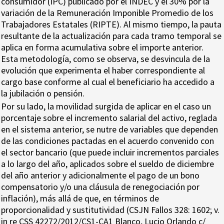
consumidor (IPC) publicado por el INDEC y el 30% por la
variación de la Remuneración Imponible Promedio de los
Trabajadores Estatales (RIPTE). Al mismo tiempo, la pauta
resultante de la actualización para cada tramo temporal se
aplica en forma acumulativa sobre el importe anterior.
Esta metodología, como se observa, se desvincula de la
evolución que experimenta el haber correspondiente al
cargo base conforme al cual el beneficiario ha accedido a
la jubilación o pensión.
Por su lado, la movilidad surgida de aplicar en el caso un
porcentaje sobre el incremento salarial del activo, reglada
en el sistema anterior, se nutre de variables que dependen
de las condiciones pactadas en el acuerdo convenido con
el sector bancario (que puede incluir incrementos parciales
a lo largo del año, aplicados sobre el sueldo de diciembre
del año anterior y adicionalmente el pago de un bono
compensatorio y/o una cláusula de renegociación por
inflación), más allá de que, en términos de
proporcionalidad y sustitutividad (CSJN Fallos 328: 1602; v.
in re CSS 42272/2012/CS1-CA1 Blanco, Lucio Orlando c/