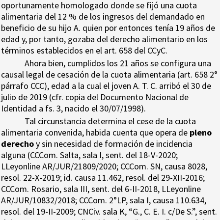
oportunamente homologado donde se fijó una cuota
alimentaria del 12 % de los ingresos del demandado en
beneficio de su hijo A. quien por entonces tenía 19 años de
edad y, por tanto, gozaba del derecho alimentario en los
términos establecidos en el art. 658 del CCyC.
Ahora bien, cumplidos los 21 años se configura una
causal legal de cesación de la cuota alimentaria (art. 658 2°
párrafo CCC), edad a la cual el joven A. T. C. arribó el 30 de
julio de 2019 (cfr. copia del Documento Nacional de
Identidad a fs. 3, nacido el 30/07/1998).
Tal circunstancia determina el cese de la cuota
alimentaria convenida, habida cuenta que opera de
pleno
derecho
y sin necesidad de formación de incidencia
alguna (CCCom. Salta, sala I, sent. del 18-V-2020;
LLeyonline AR/JUR/21809/2020; CCCom. SN, causa 8028,
resol. 22-X-2019; id. causa 11.462, resol. del 29-XII-2016;
CCCom. Rosario, sala III, sent. del 6-II-2018, LLeyonline
AR/JUR/10832/2018; CCCom. 2°LP, sala I, causa 110.634,
resol. del 19-II-2009; CNCiv. sala K, “G., C. E. I. c/De S.”, sent.