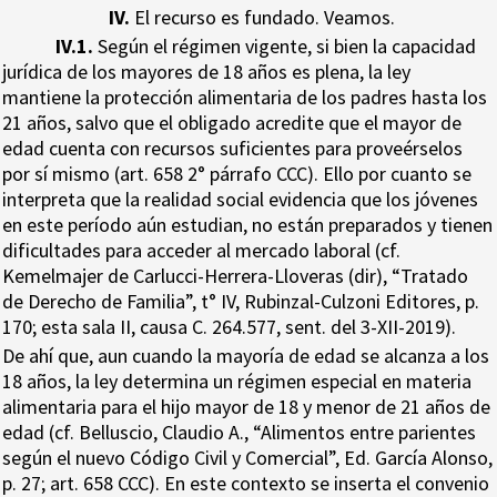
IV.
El recurso es fundado. Veamos.
IV.1.
Según el régimen vigente, si bien la capacidad
jurídica de los mayores de 18 años es plena, la ley
mantiene la protección alimentaria de los padres hasta los
21 años, salvo que el obligado acredite que el mayor de
edad cuenta con recursos suficientes para proveérselos
por sí mismo (art. 658 2° párrafo CCC). Ello por cuanto se
interpreta que la realidad social evidencia que los jóvenes
en este período aún estudian, no están preparados y tienen
dificultades para acceder al mercado laboral (cf.
Kemelmajer de Carlucci-Herrera-Lloveras (dir), “Tratado
de Derecho de Familia”, t° IV, Rubinzal-Culzoni Editores, p.
170; esta sala II, causa C. 264.577, sent. del 3-XII-2019).
De ahí que, aun cuando la mayoría de edad se alcanza a los
18 años, la ley determina un régimen especial en materia
alimentaria para el hijo mayor de 18 y menor de 21 años de
edad (cf. Belluscio, Claudio A., “Alimentos entre parientes
según el nuevo Código Civil y Comercial”, Ed. García Alonso,
p. 27; art. 658 CCC). En este contexto se inserta el convenio