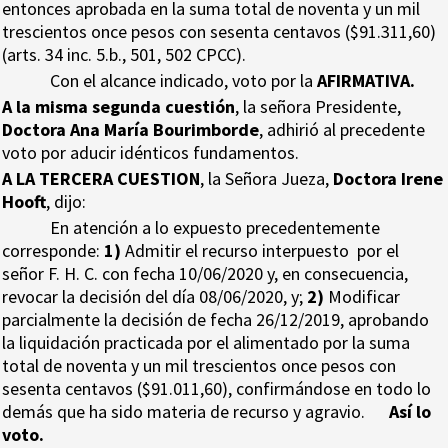
entonces aprobada en la suma total de noventa y un mil
trescientos once pesos con sesenta centavos ($91.311,60)
(arts. 34 inc. 5.b., 501, 502 CPCC).
Con el alcance indicado, voto por la
AFIRMATIVA.
A la misma segunda cuestión
, la señora Presidente,
Doctora Ana María Bourimborde
, adhirió al precedente
voto por aducir idénticos fundamentos.
A LA TERCERA CUESTION
, la Señora Jueza,
Doctora Irene
Hooft
, dijo:
En atención a lo expuesto precedentemente
corresponde:
1)
Admitir el recurso interpuesto por el
señor F. H. C. con fecha 10/06/2020 y, en consecuencia,
revocar la decisión del día 08/06/2020, y;
2)
Modificar
parcialmente la decisión de fecha 26/12/2019, aprobando
la liquidación practicada por el alimentado por la suma
total de noventa y un mil trescientos once pesos con
sesenta centavos ($91.011,60), confirmándose en todo lo
demás que ha sido materia de recurso y agravio.
Así lo
voto.