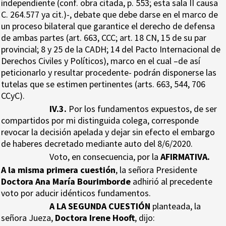
independiente (conf. obra citada, p. 553; esta sala II causa
C. 264.577 ya cit.)-, debate que debe darse en el marco de
un proceso bilateral que garantice el derecho de defensa
de ambas partes (art. 663, CCC; art. 18 CN, 15 de su par
provincial; 8 y 25 de la CADH; 14 del Pacto Internacional de
Derechos Civiles y Políticos), marco en el cual –de así
peticionarlo y resultar procedente- podrán disponerse las
tutelas que se estimen pertinentes (arts. 663, 544, 706
CCyC).
IV.3.
Por los fundamentos expuestos, de ser
compartidos por mi distinguida colega, corresponde
revocar la decisión apelada y dejar sin efecto el embargo
de haberes decretado mediante auto del 8/6/2020.
Voto, en consecuencia, por la
AFIRMATIVA.
A la misma primera cuestión
, la señora Presidente
Doctora Ana María Bourimborde
adhirió al precedente
voto por aducir idénticos fundamentos.
A LA SEGUNDA CUESTIÓN
planteada, la
señora Jueza,
Doctora Irene Hooft
, dijo: