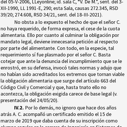
del 05-V-2006, LLeyonline; id. sala C, “V. De M.”, sent. del 3-
XII-1990, LL 1991-E, 290; esta Sala, causas 272.345, RSD
39/20; 274.608, RSD 34/21, sent. del 18-III-2021).
No obsta a lo expuesto el hecho de que el señor C.
no haya requerido, de forma expresa, el cese de la cuota
alimentaria. Ello por cuanto al culminar la obligación por
mandato legal, deviene innecesaria petición al respecto
por parte del alimentante. Con todo, en la especie, tal
requerimiento sí fue plasmado por el señor C. Basta
cotejar que ante la denuncia del incumplimiento que se le
enrostró, en su defensa, invocó tales normas y adujo que
no habían sido acreditados los extremos que tornan viable
la obligación alimentaria que surge del artículo 663 del
Código Civil y Comercial y que, hasta tnato ello no
acontezca, la obligación exigida carece de base legal (v.
presentación del 24/05/20).
IV.2.
Por lo demás, no ignoro que hace dos años
atrás A. C. acompañó un certificado emitido el 15 de
marzo de 2019 que daba cuenta de su inscripción como