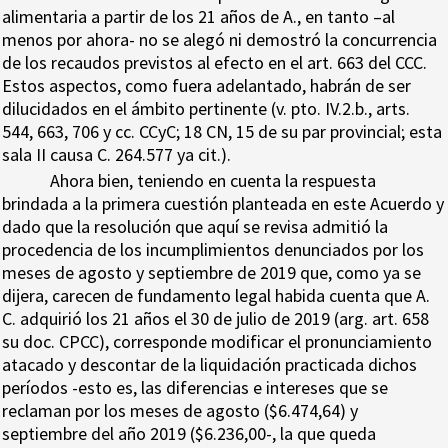
alimentaria a partir de los 21 años de A., en tanto –al
menos por ahora- no se alegó ni demostró la concurrencia
de los recaudos previstos al efecto en el art. 663 del CCC.
Estos aspectos, como fuera adelantado, habrán de ser
dilucidados en el ámbito pertinente (v. pto. IV.2.b., arts.
544, 663, 706 y cc. CCyC; 18 CN, 15 de su par provincial; esta
sala II causa C. 264.577 ya cit.).
Ahora bien, teniendo en cuenta la respuesta
brindada a la primera cuestión planteada en este Acuerdo y
dado que la resolución que aquí se revisa admitió la
procedencia de los incumplimientos denunciados por los
meses de agosto y septiembre de 2019 que, como ya se
dijera, carecen de fundamento legal habida cuenta que A.
C. adquirió los 21 años el 30 de julio de 2019 (arg. art. 658
su doc. CPCC), corresponde modificar el pronunciamiento
atacado y descontar de la liquidación practicada dichos
períodos -esto es, las diferencias e intereses que se
reclaman por los meses de agosto ($6.474,64) y
septiembre del año 2019 ($6.236,00-, la que queda