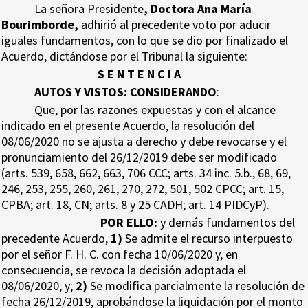
La señora Presidente
, Doctora Ana María
Bourimborde,
adhirió al precedente voto por aducir
iguales fundamentos, con lo que se dio por finalizado el
Acuerdo, dictándose por el Tribunal la siguiente:
S E N T E N C I A
AUTOS Y VISTOS: CONSIDERANDO
:
Que, por las razones expuestas y con el alcance
indicado en el presente Acuerdo, la resolución del
08/06/2020 no se ajusta a derecho y debe revocarse y el
pronunciamiento del 26/12/2019 debe ser modificado
(arts. 539, 658, 662, 663, 706 CCC; arts. 34 inc. 5.b., 68, 69,
246, 253, 255, 260, 261, 270, 272, 501, 502 CPCC; art. 15,
CPBA; art. 18, CN; arts. 8 y 25 CADH; art. 14 PIDCyP).
POR ELLO
:
y demás fundamentos del
precedente Acuerdo,
1)
Se admite el recurso interpuesto
por el señor F. H. C. con fecha 10/06/2020 y, en
consecuencia, se revoca la decisión adoptada el
08/06/2020, y;
2)
Se modifica parcialmente la resolución de
fecha 26/12/2019, aprobándose la liquidación por el monto