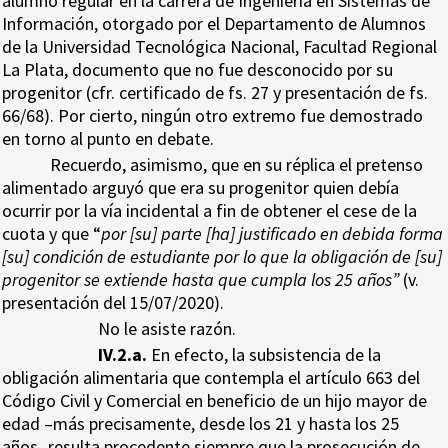
alumno regular en la carrera de Ingeniería en Sistemas de
Información, otorgado por el Departamento de Alumnos
de la Universidad Tecnológica Nacional, Facultad Regional
La Plata, documento que no fue desconocido por su
progenitor (cfr. certificado de fs. 27 y presentación de fs.
66/68). Por cierto, ningún otro extremo fue demostrado
en torno al punto en debate.
Recuerdo, asimismo, que en su réplica el pretenso
alimentado arguyó que era su progenitor quien debía
ocurrir por la vía incidental a fin de obtener el cese de la
cuota y que “
por [su] parte [ha] justificado en debida forma
[su] condición de estudiante por lo que la obligación de [su]
progenitor se extiende hasta que cumpla los 25 años”
(v.
presentación del 15/07/2020).
No le asiste razón.
IV.2.a.
En efecto, la subsistencia de la
obligación alimentaria que contempla el artículo 663 del
Código Civil y Comercial en beneficio de un hijo mayor de
edad –más precisamente, desde los 21 y hasta los 25
años- resulta procedente siempre que la prosecución de