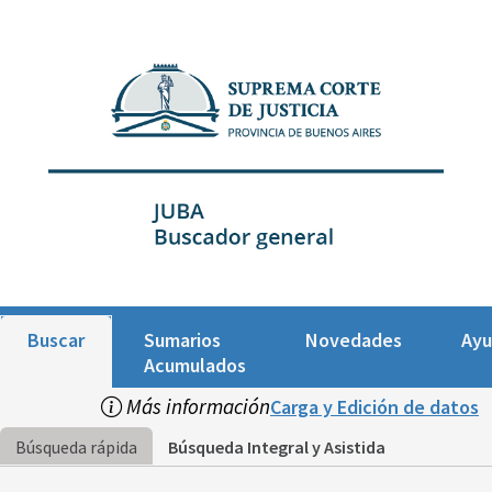
Buscar
Sumarios
Novedades
Ay
Acumulados
Más información
Carga y Edición de datos
Búsqueda rápida
Búsqueda Integral y Asistida